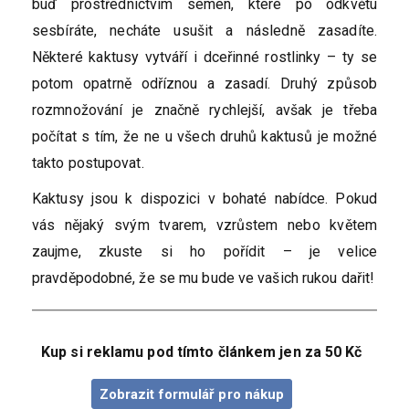
buď prostřednictvím semen, které po odkvětu
sesbíráte, necháte usušit a následně zasadíte.
Některé kaktusy vytváří i dceřinné rostlinky – ty se
potom opatrně odříznou a zasadí. Druhý způsob
rozmnožování je značně rychlejší, avšak je třeba
počítat s tím, že ne u všech druhů kaktusů je možné
takto postupovat.
Kaktusy jsou k dispozici v bohaté nabídce. Pokud
vás nějaký svým tvarem, vzrůstem nebo květem
zaujme, zkuste si ho pořídit – je velice
pravděpodobné, že se mu bude ve vašich rukou dařit!
Kup si reklamu pod tímto článkem jen za 50 Kč
Zobrazit formulář pro nákup