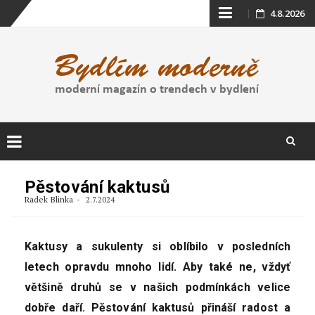
Skip
4.8.2026
to
content
Skip
to
Pěstování kaktusů
content
Radek Blinka
2.7.2024
Kaktusy a sukulenty si oblíbilo v posledních
letech opravdu mnoho lidí. Aby také ne, vždyť
většině druhů se v našich podmínkách velice
dobře daří. Pěstování kaktusů přináší radost a