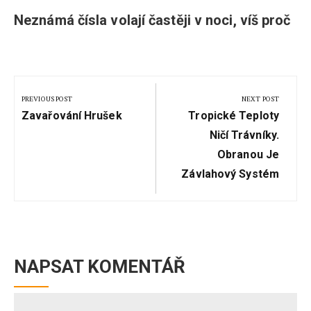
Neznámá čísla volají častěji v noci, víš proč
Navigace
pro
PREVIOUS POST
NEXT POST
Previous
Next
příspěvek
Zavařování Hrušek
Tropické Teploty
Post:
Post:
Ničí Trávníky.
Obranou Je
Závlahový Systém
NAPSAT KOMENTÁŘ