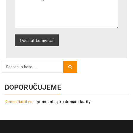
Search
Search
for:
DOPORUČUJEME
Domacikutil.eu
– pomocník pro domácí kutily