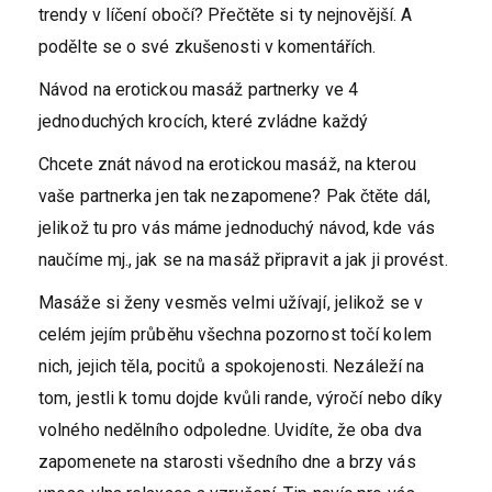
trendy v líčení obočí? Přečtěte si ty nejnovější. A
podělte se o své zkušenosti v komentářích.
Návod na erotickou masáž partnerky ve 4
jednoduchých krocích, které zvládne každý
Chcete znát návod na erotickou masáž, na kterou
vaše partnerka jen tak nezapomene? Pak čtěte dál,
jelikož tu pro vás máme jednoduchý návod, kde vás
naučíme mj., jak se na masáž připravit a jak ji provést.
Masáže si ženy vesměs velmi užívají, jelikož se v
celém jejím průběhu všechna pozornost točí kolem
nich, jejich těla, pocitů a spokojenosti. Nezáleží na
tom, jestli k tomu dojde kvůli rande, výročí nebo díky
volného nedělního odpoledne. Uvidíte, že oba dva
zapomenete na starosti všedního dne a brzy vás