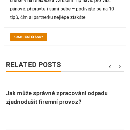
unese vlna relaxace a vzrušení. Tip navíc pro vás,
pánové: připravte i sami sebe – podívejte se na 10
tipů, čím si partnerku nejlépe získáte.
KOMERČNÍ ČLÁNKY
RELATED POSTS
Jak může správné zpracování odpadu
zjednodušit firemní provoz?
Navigace