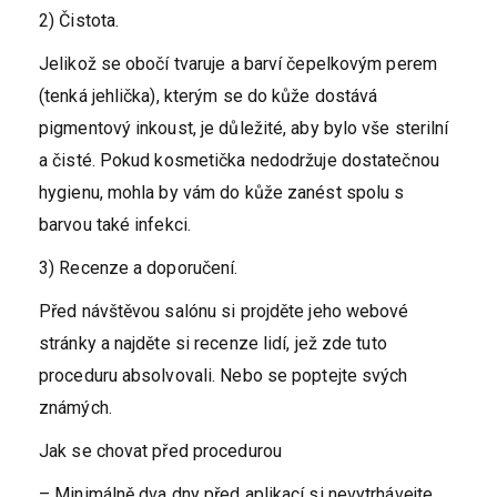
2) Čistota.
Jelikož se obočí tvaruje a barví čepelkovým perem
(tenká jehlička), kterým se do kůže dostává
pigmentový inkoust, je důležité, aby bylo vše sterilní
a čisté. Pokud kosmetička nedodržuje dostatečnou
hygienu, mohla by vám do kůže zanést spolu s
barvou také infekci.
3) Recenze a doporučení.
Před návštěvou salónu si projděte jeho webové
stránky a najděte si recenze lidí, jež zde tuto
proceduru absolvovali. Nebo se poptejte svých
známých.
Jak se chovat před procedurou
– Minimálně dva dny před aplikací si nevytrhávejte