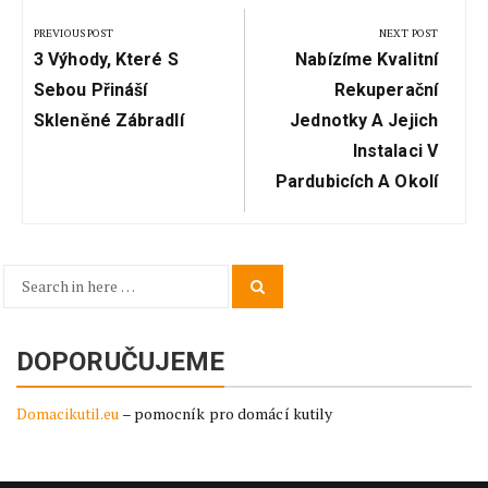
pro
PREVIOUS POST
NEXT POST
Previous
Next
příspěvek
3 Výhody, Které S
Nabízíme Kvalitní
Post:
Post:
Sebou Přináší
Rekuperační
Skleněné Zábradlí
Jednotky A Jejich
Instalaci V
Pardubicích A Okolí
Search
Search
for:
DOPORUČUJEME
Domacikutil.eu
– pomocník pro domácí kutily