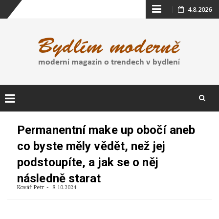
Skip
4.8.2026
to
content
Skip
to
Permanentní make up obočí aneb
content
co byste měly vědět, než jej
podstoupíte, a jak se o něj
následně starat
Kovář Petr
8.10.2024