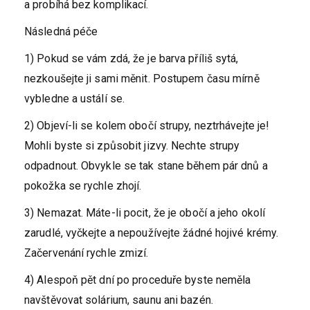
a probíhá bez komplikací.
Následná péče
1) Pokud se vám zdá, že je barva příliš sytá,
nezkoušejte ji sami měnit. Postupem času mírně
vybledne a ustálí se.
2) Objeví-li se kolem obočí strupy, neztrhávejte je!
Mohli byste si způsobit jizvy. Nechte strupy
odpadnout. Obvykle se tak stane během pár dnů a
pokožka se rychle zhojí.
3) Nemazat. Máte-li pocit, že je obočí a jeho okolí
zarudlé, vyčkejte a nepoužívejte žádné hojivé krémy.
Začervenání rychle zmizí.
4) Alespoň pět dní po proceduře byste neměla
navštěvovat solárium, saunu ani bazén.