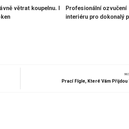
ávně větrat koupelnu. I
Profesionální ozvučení
oken
interiéru pro dokonalý 
NE
Next
Prací Fígle, Které Vám Přijdou
Post: