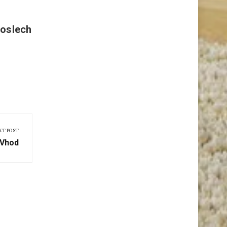
poslech
XT POST
 Vhod