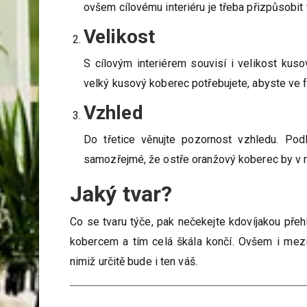
ovšem cílovému interiéru je třeba přizpůsobit 
Velikost
S cílovým interiérem souvisí i velikost kus
velký kusový koberec potřebujete, abyste ve fi
Vzhled
Do třetice věnujte pozornost vzhledu. Pod
samozřejmé, že ostře oranžový koberec by v m
Jaký tvar?
Co se tvaru týče, pak nečekejte kdovíjakou pře
kobercem a tím celá škála končí. Ovšem i mezi 
nimiž určitě bude i ten váš.