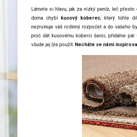
Lámete si hlavu, jak za nízký peníz, leč přesto 
doma chybí
kusový koberec
, který tohle d
nezruinuje váš rodinný rozpočet a do vašeho b
proč dát kusovému koberci šanci, přidáme pár 
všude jej lze použít.
Necháte se námi inspirovat