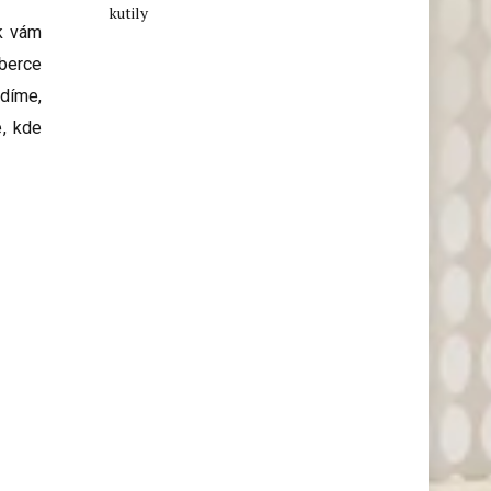
kutily
ak vám
oberce
adíme,
e, kde