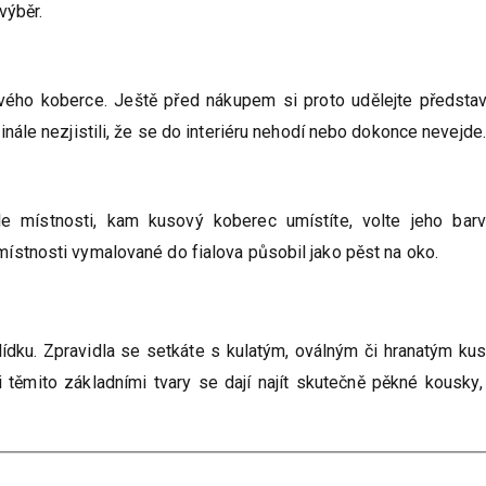
výběr.
ového koberce. Ještě před nákupem si proto udělejte představ
nále nezjistili, že se do interiéru nehodí nebo dokonce nevejde
le místnosti, kam kusový koberec umístíte, volte jeho barv
ístnosti vymalované do fialova působil jako pěst na oko.
hlídku. Zpravidla se setkáte s kulatým, oválným či hranatým k
těmito základními tvary se dají najít skutečně pěkné kousky