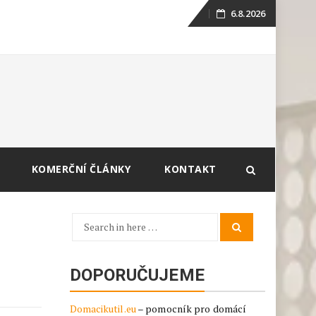
6.8.2026
Skip
to
content
KOMERČNÍ ČLÁNKY
KONTAKT
Search
Search
for:
DOPORUČUJEME
Domacikutil.eu
– pomocník pro domácí