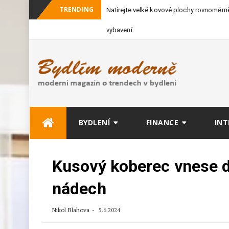
TRENDING
Natírejte velké kovové plochy rovnoměrně
vybavení
Skip
BYDLENÍ
FINANCE
INT
to
content
Kusový koberec vnese d
nádech
Nikol Blahova
5.6.2024