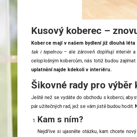
Kusový koberec – znov
Koberce mají v našem bydlení již dlouhá léta
tak i tepelnou
– ale zároveň doplňují interiér a
celoplošným kobercům, nás totiž budou zajímat
uplatnění najde kdekoli v interiéru.
Šikovné rady pro výběr
Ještě než se vydáte do obchodu s koberci, abys
pár užitečných rad, jež se vám jistě budou hodit.
Kam s ním?
Nejdříve si ujasněte otázku, kam chcete nový