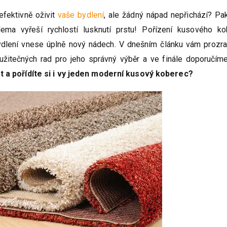
efektivně oživit
vaše bydlení
, ale žádný nápad nepřichází? P
ilema vyřeší rychlostí lusknutí prstu! Pořízení kusového k
ydlení vnese úplně nový nádech. V dnešním článku vám prozr
užitečných rad pro jeho správný výběr a ve finále doporučím
 a pořídíte si i vy jeden moderní kusový koberec?