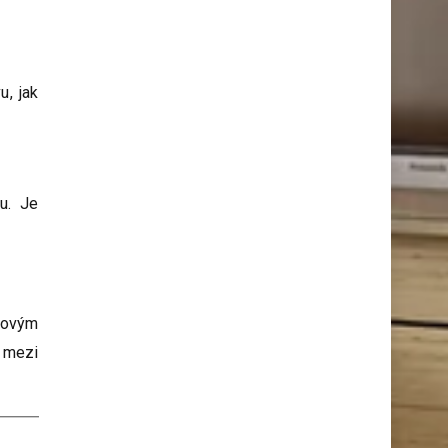
u, jak
.
u. Je
usovým
, mezi