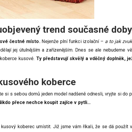
uobjevený trend současné doby
 své čestné místo.
Nejenže plní funkci izolační –
a to jak zvu
 dělají jej útulnějším a zařízenějším. Dnes se ale nebudeme v
 koberce kusové.
Ty představují skvělý a vděčný doplněk, je
 kusového koberce
te si s sebou domů jeden model nadšeně odnesli, vryjte si do 
Nikdo přece nechce koupit zajíce v pytli…
 kusový koberec umístit. Již jsme vám říkali, že se dá použít 