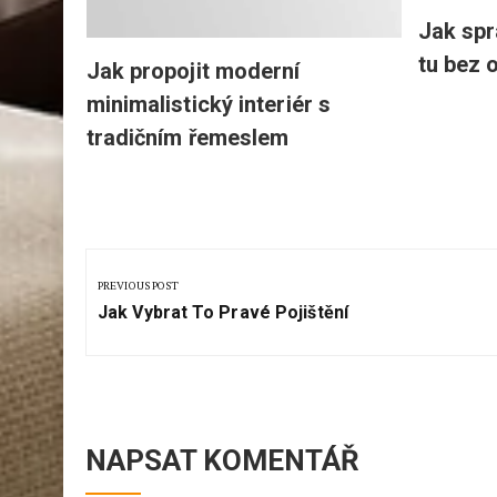
Jak spr
tu bez 
Jak propojit moderní
minimalistický interiér s
tradičním řemeslem
Navigace
pro
PREVIOUS POST
Previous
příspěvek
Jak Vybrat To Pravé Pojištění
Post:
NAPSAT KOMENTÁŘ