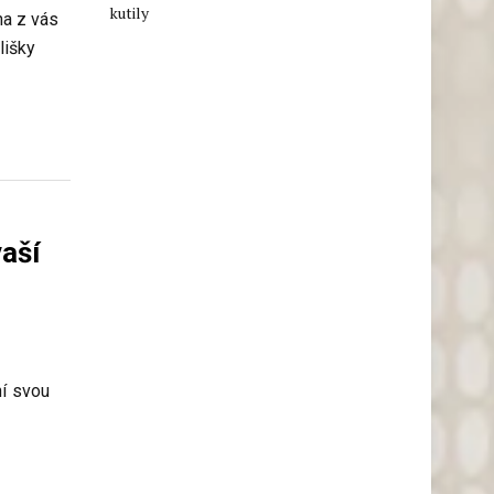
kutily
na z vás
lišky
vaší
ní svou