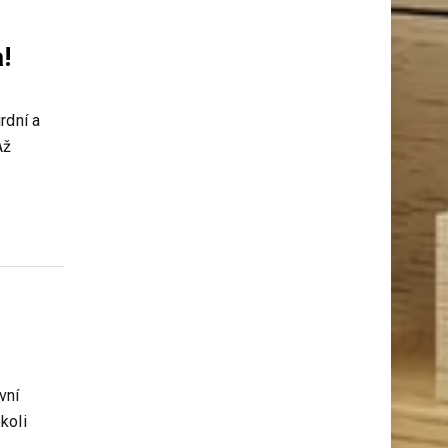
!
rdní a
Až
vní
koli