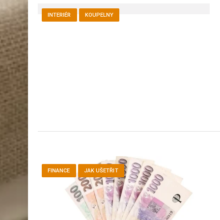
INTERIÉR
KOUPELNY
FINANCE
JAK UŠETŘIT