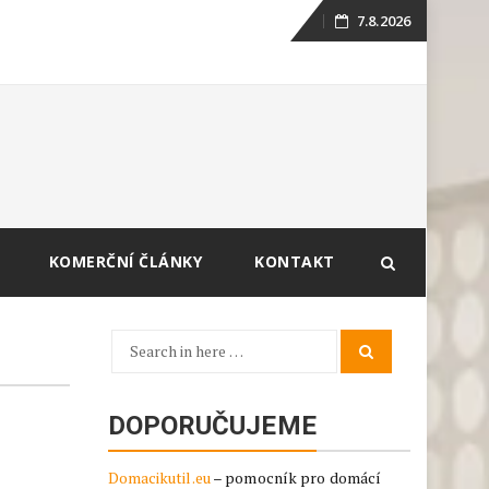
7.8.2026
Skip
to
content
KOMERČNÍ ČLÁNKY
KONTAKT
Search
Search
for:
DOPORUČUJEME
Domacikutil.eu
– pomocník pro domácí