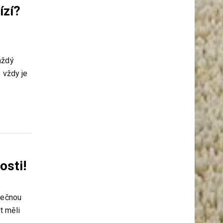
ízí?
aždý
 vždy je
osti!
tečnou
t měli