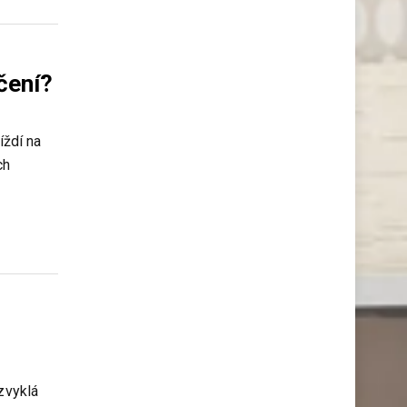
čení?
íždí na
ch
zvyklá