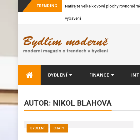
TRENDING
Natírejte velké kovové plochy rovnoměrně
vybavení
Skip
BYDLENÍ
FINANCE
INT
to
content
AUTOR:
NIKOL BLAHOVA
BYDLENÍ
CHATY