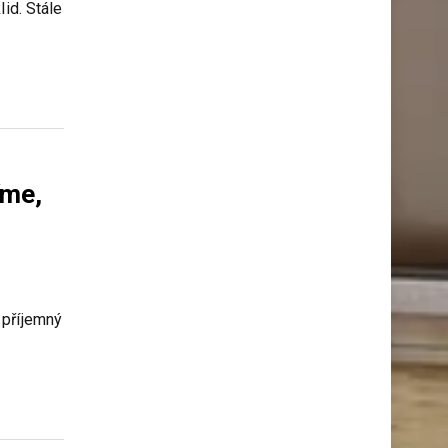
id. Stále
íme,
 příjemný