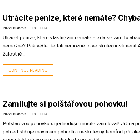
Utrácíte peníze, které nemáte? Chyba
Nikol Blahova
18.6.2024
Utrácet peníze, které vlastně ani nemáte – zdá se vám to absu
nemožné? Pak věřte, že tak nemožné to ve skutečnosti není! 
žalostně…
CONTINUE READING
Zamilujte si polštářovou pohovku!
Nikol Blahova
18.6.2024
Polštářovou pohovku si jednoduše musíte zamilovat! Již na pr
pohled slibuje maximum pohodlí a neskutečný komfort při jaké
činnosti, které se na ní rozhodnete provádět…