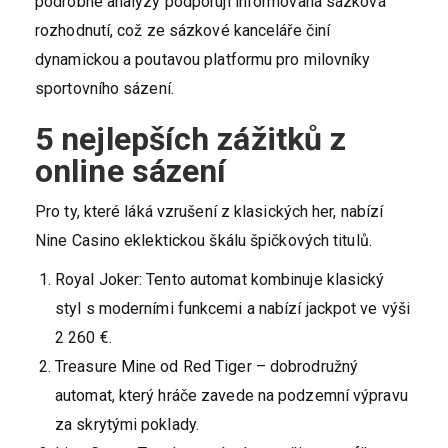
podrobné analýzy podporují informovaná sázková
rozhodnutí, což ze sázkové kanceláře činí
dynamickou a poutavou platformu pro milovníky
sportovního sázení.
5 nejlepších zážitků z
online sázení
Pro ty, které láká vzrušení z klasických her, nabízí
Nine Casino eklektickou škálu špičkových titulů.
Royal Joker: Tento automat kombinuje klasický
styl s moderními funkcemi a nabízí jackpot ve výši
2 260 €.
Treasure Mine od Red Tiger – dobrodružný
automat, který hráče zavede na podzemní výpravu
za skrytými poklady.