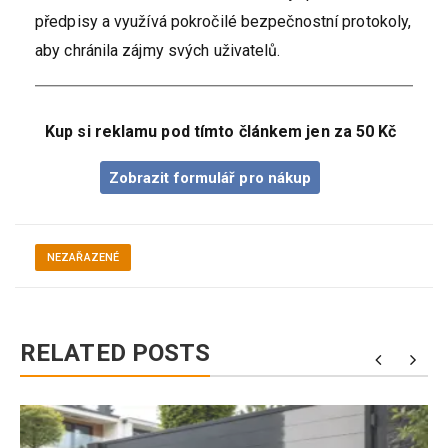
předpisy a využívá pokročilé bezpečnostní protokoly,
aby chránila zájmy svých uživatelů.
Kup si reklamu pod tímto článkem jen za 50 Kč
Zobrazit formulář pro nákup
NEZAŘAZENÉ
RELATED POSTS