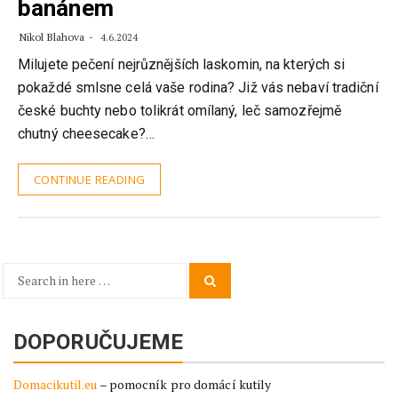
banánem
Nikol Blahova
4.6.2024
Milujete pečení nejrůznějších laskomin, na kterých si
pokaždé smlsne celá vaše rodina? Již vás nebaví tradiční
české buchty nebo tolikrát omílaný, leč samozřejmě
chutný cheesecake?…
CONTINUE READING
Search
Search
for:
DOPORUČUJEME
Domacikutil.eu
– pomocník pro domácí kutily