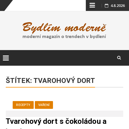
Skip
4.8.2026
to
content
Skip
to
ŠTÍTEK:
TVAROHOVÝ DORT
content
RECEPTY
VAŘENÍ
Tvarohový dort s čokoládou a