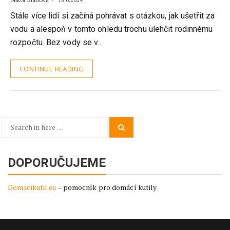
18.6.2024
Stále více lidí si začíná pohrávat s otázkou, jak ušetřit za
vodu a alespoň v tomto ohledu trochu ulehčit rodinnému
rozpočtu. Bez vody se v…
CONTINUE READING
Search
Search
for:
DOPORUČUJEME
Domacikutil.eu
– pomocník pro domácí kutily