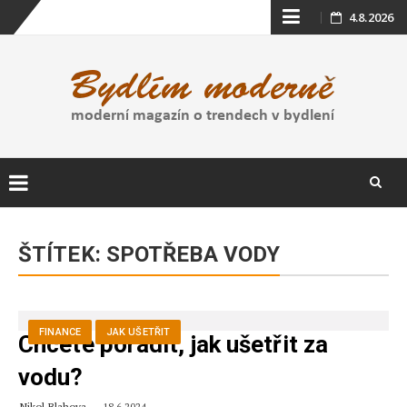
Skip
4.8.2026
to
content
Skip
to
ŠTÍTEK:
SPOTŘEBA VODY
content
FINANCE
JAK UŠETŘIT
Chcete poradit, jak ušetřit za
vodu?
Nikol Blahova