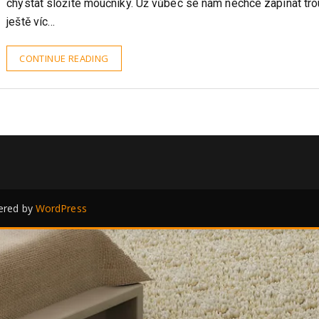
Komu z nás by se uprostřed teplých letních dní chtělo stát v k
chystat složité moučníky. Už vůbec se nám nechce zapínat tro
ještě víc…
CONTINUE READING
red by
WordPress