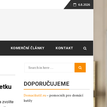
6.8.2026
Skip
to
content
KOMERČNÍ ČLÁNKY
KONTAKT
Search
Search
for:
DOPORUČUJEME
jetku
Domacikutil.eu
– pomocník pro domácí