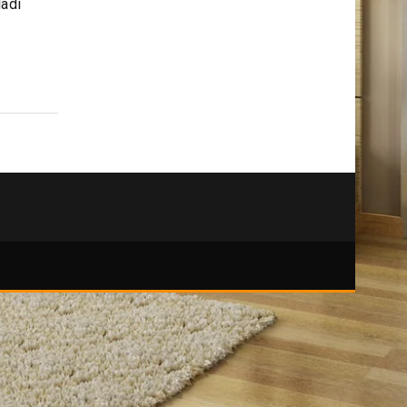
kutily
a zvolíte
ladí