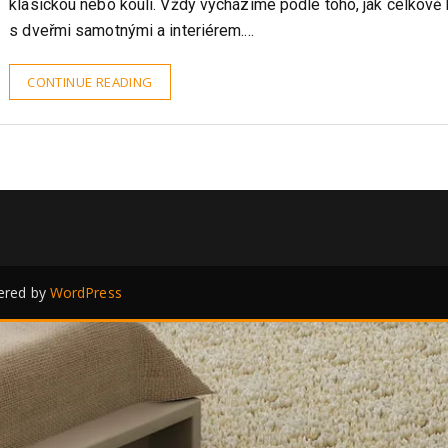
Klika patří mezi důležitou součást dveří a není úplně jedno, zd
klasickou nebo kouli. Vždy vycházíme podle toho, jak celkově 
s dveřmi samotnými a interiérem.…
CONTINUE READING
red by
WordPress