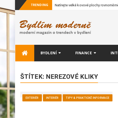
TRENDING
Natírejte velké kovové plochy rovnoměrně
vybavení
Skip
BYDLENÍ
FINANCE
INT
to
content
ŠTÍTEK:
NEREZOVÉ KLIKY
EXTERIÉR
INTERIÉR
TIPY & PRAKTICKÉ INFORMACE