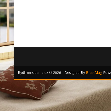
Bydlimmoderne.cz © 2026 - Designed By
BfastMag
Powe