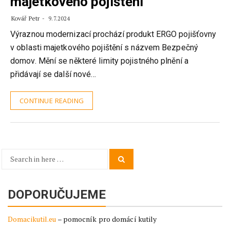
majetkového pojištění
Kovář Petr
9.7.2024
Výraznou modernizací prochází produkt ERGO pojišťovny
v oblasti majetkového pojištění s názvem Bezpečný
domov. Mění se některé limity pojistného plnění a
přidávají se další nové…
CONTINUE READING
Search
Search
for:
DOPORUČUJEME
Domacikutil.eu
– pomocník pro domácí kutily