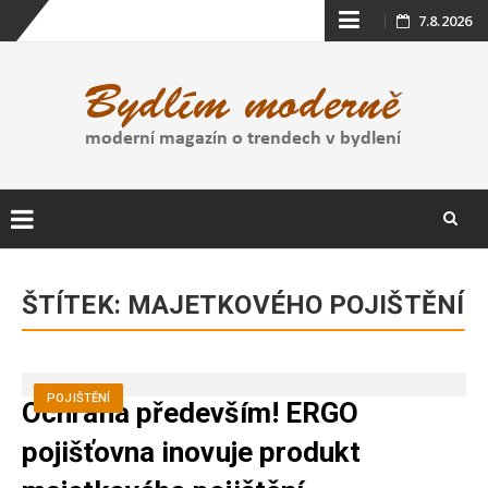
Skip
7.8.2026
to
content
Skip
to
ŠTÍTEK:
MAJETKOVÉHO POJIŠTĚNÍ
content
POJIŠTĚNÍ
Ochrana především! ERGO
pojišťovna inovuje produkt