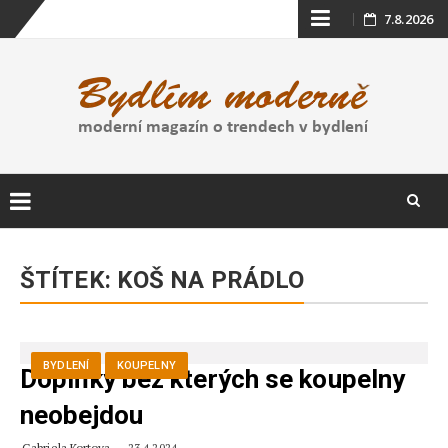
Skip
7.8.2026
to
content
Skip
to
ŠTÍTEK:
KOŠ NA PRÁDLO
content
BYDLENÍ
KOUPELNY
Doplňky bez kterých se koupelny
neobejdou
Gabriela Kortova