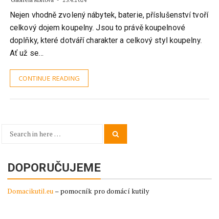
23.4.2024
Nejen vhodně zvolený nábytek, baterie, příslušenství tvoří
celkový dojem koupelny. Jsou to právě koupelnové
doplňky, které dotváří charakter a celkový styl koupelny.
Ať už se…
CONTINUE READING
Search
Search
for:
DOPORUČUJEME
Domacikutil.eu
– pomocník pro domácí kutily