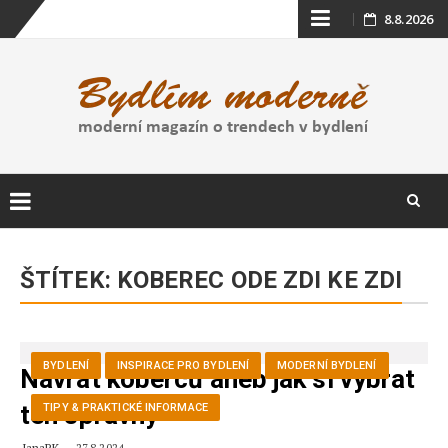
Skip
8.8.2026
to
content
Skip
to
ŠTÍTEK:
KOBEREC ODE ZDI KE ZDI
content
BYDLENÍ
INSPIRACE PRO BYDLENÍ
MODERNÍ BYDLENÍ
Návrat koberců aneb jak si vybrat
ten správný
TIPY & PRAKTICKÉ INFORMACE
JanaPK