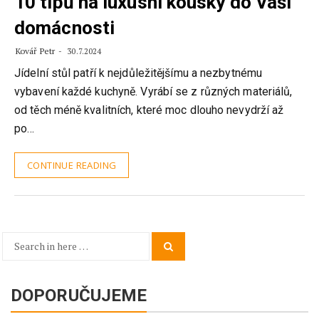
10 tipů na luxusní kousky do Vaší
domácnosti
Kovář Petr
30.7.2024
Jídelní stůl patří k nejdůležitějšímu a nezbytnému
vybavení každé kuchyně. Vyrábí se z různých materiálů,
od těch méně kvalitních, které moc dlouho nevydrží až
po…
CONTINUE READING
Search
Search
for:
DOPORUČUJEME