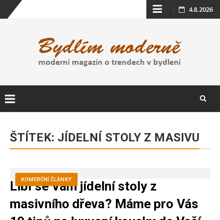
Skip
4.8.2026
to
content
Skip
to
ŠTÍTEK:
JÍDELNÍ STOLY Z MASIVU
content
KOMERČNÍ ČLÁNKY
Líbí se Vám jídelní stoly z
masivního dřeva? Máme pro Vás