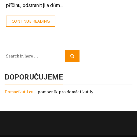
příčinu, odstranit ji a dům…
CONTINUE READING
Search
Search
for:
DOPORUČUJEME
Domacikutil.eu
– pomocník pro domácí kutily