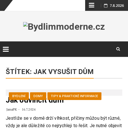
Skip
7.8.2026
to
content
Skip
to
ŠTÍTEK:
JAK VYSUŠIT DŮM
content
BYDLENÍ
DOMY
TIPY & PRAKTICKÉ INFORMACE
Jak odvlhčit dům
JanaPK
16.7.2024
Jestliže se v domě drží vlhkost, příčiny můžou být různé,
vždy je ale důležité co nejrychleji to řešit. Je nutné objevit