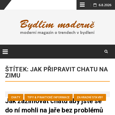
Skip
6.8.2026
to
content
Skip
to
ŠTÍTEK:
JAK PŘIPRAVIT CHATU NA
content
ZIMU
CHATY
TIPY & PRAKTICKÉ INFORMACE
ZAHRADNÍ STAVBY
Jak zazimovat chatu aby jste se
do ní mohli na jaře bez problémů