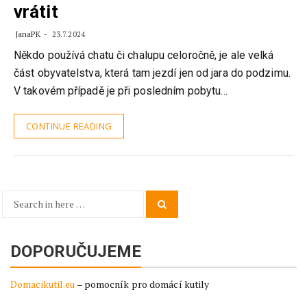
vrátit
JanaPK
23.7.2024
Někdo používá chatu či chalupu celoročně, je ale velká
část obyvatelstva, která tam jezdí jen od jara do podzimu.
V takovém případě je při posledním pobytu…
CONTINUE READING
Search
Search
for:
DOPORUČUJEME
Domacikutil.eu
– pomocník pro domácí kutily