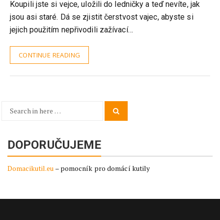
Koupili jste si vejce, uložili do ledničky a teď nevíte, jak
jsou asi staré. Dá se zjistit čerstvost vajec, abyste si
jejich použitím nepřivodili zažívací…
CONTINUE READING
Search
Search
for:
DOPORUČUJEME
Domacikutil.eu
– pomocník pro domácí kutily