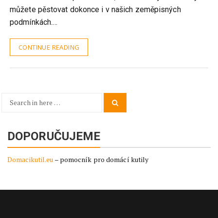
můžete pěstovat dokonce i v našich zeměpisných
podmínkách.…
CONTINUE READING
Search
Search
for:
DOPORUČUJEME
Domacikutil.eu
– pomocník pro domácí kutily