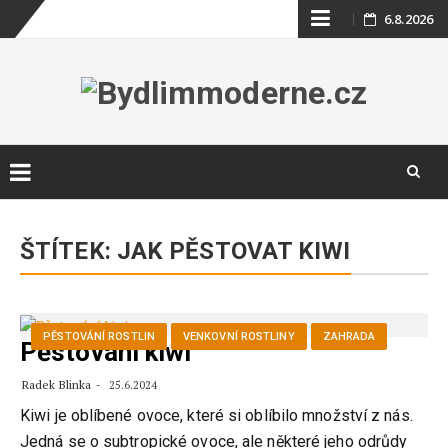
Skip
6.8.2026
to
content
Skip
to
ŠTÍTEK:
JAK PĚSTOVAT KIWI
content
PĚSTOVÁNÍ ROSTLIN
VENKOVNÍ ROSTLINY
ZAHRADA
Pěstování kiwi
Radek Blinka
25.6.2024
Kiwi je oblíbené ovoce, které si oblíbilo množství z nás.
Jedná se o subtropické ovoce, ale některé jeho odrůdy