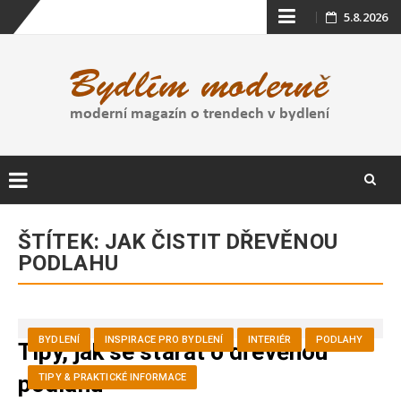
Skip
5.8.2026
to
content
Skip
to
ŠTÍTEK:
JAK ČISTIT DŘEVĚNOU
content
PODLAHU
BYDLENÍ
INSPIRACE PRO BYDLENÍ
INTERIÉR
PODLAHY
Tipy, jak se starat o dřevěnou
podlahu
TIPY & PRAKTICKÉ INFORMACE