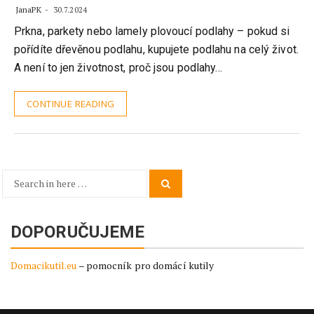
JanaPK
30.7.2024
Prkna, parkety nebo lamely plovoucí podlahy – pokud si
pořídíte dřevěnou podlahu, kupujete podlahu na celý život.
A není to jen životnost, proč jsou podlahy…
CONTINUE READING
Search
Search
for:
DOPORUČUJEME
Domacikutil.eu
– pomocník pro domácí kutily