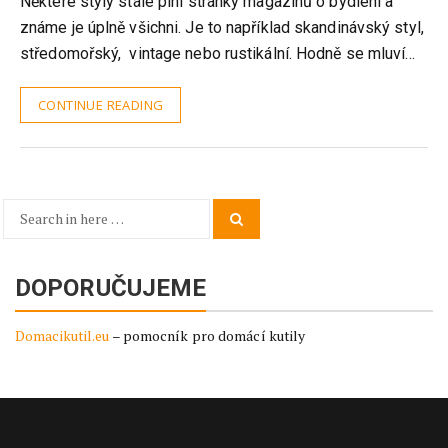
Některé styly stále plní stránky magazínů o bydlení a
známe je úplně všichni. Je to například skandinávský styl,
středomořský, vintage nebo rustikální. Hodně se mluví…
CONTINUE READING
Search
Search
for:
DOPORUČUJEME
Domacikutil.eu
– pomocník pro domácí kutily