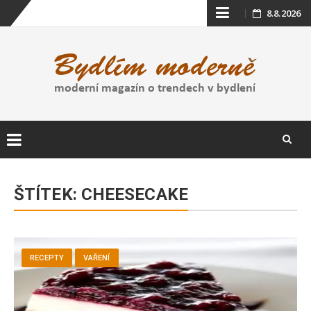
Skip
8.8.2026
to
content
Skip
to
ŠTÍTEK:
CHEESECAKE
content
RECEPTY
VAŘENÍ