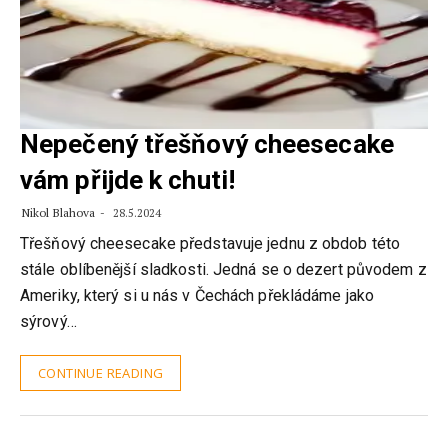
Nepečený třešňový cheesecake
vám přijde k chuti!
Nikol Blahova
28.5.2024
Třešňový cheesecake představuje jednu z obdob této
stále oblíbenější sladkosti. Jedná se o dezert původem z
Ameriky, který si u nás v Čechách překládáme jako
sýrový…
CONTINUE READING