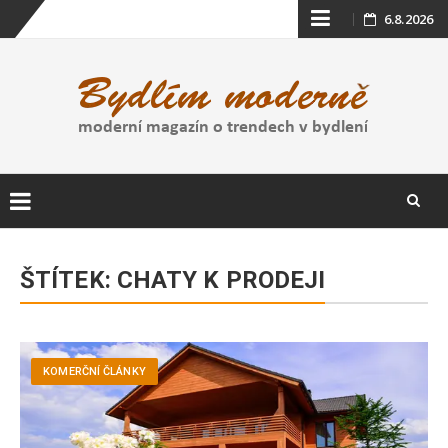
Skip
6.8.2026
to
content
Skip
to
ŠTÍTEK:
CHATY K PRODEJI
content
KOMERČNÍ ČLÁNKY