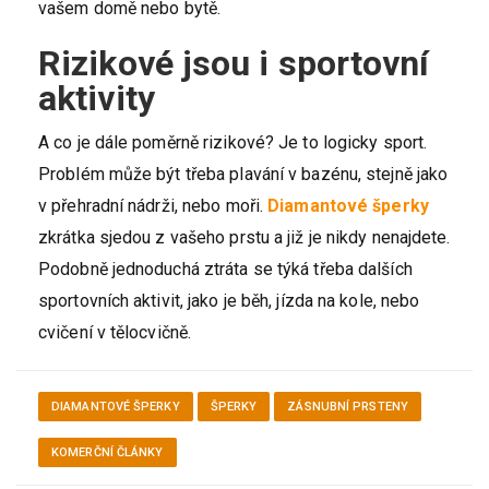
vašem domě nebo bytě.
Rizikové jsou i sportovní
aktivity
A co je dále poměrně rizikové? Je to logicky sport.
Problém může být třeba plavání v bazénu, stejně jako
v přehradní nádrži, nebo moři.
Diamantové šperky
zkrátka sjedou z vašeho prstu a již je nikdy nenajdete.
Podobně jednoduchá ztráta se týká třeba dalších
sportovních aktivit, jako je běh, jízda na kole, nebo
cvičení v tělocvičně.
DIAMANTOVÉ ŠPERKY
ŠPERKY
ZÁSNUBNÍ PRSTENY
KOMERČNÍ ČLÁNKY