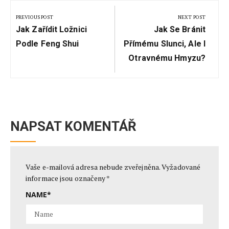
pro
PREVIOUS POST
NEXT POST
Previous
Next
příspěvek
Jak Zařídit Ložnici
Jak Se Bránit
Post:
Post:
Podle Feng Shui
Přímému Slunci, Ale I
Otravnému Hmyzu?
NAPSAT KOMENTÁŘ
Vaše e-mailová adresa nebude zveřejněna.
Vyžadované
informace jsou označeny
*
NAME
*