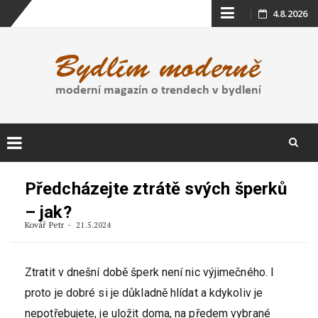
Skip
4.8.2026
to
content
Skip
to
Předcházejte ztrátě svých šperků
content
– jak?
Kovář Petr
21.5.2024
Ztratit v dnešní době šperk není nic výjimečného. I
proto je dobré si je důkladně hlídat a kdykoliv je
nepotřebujete, je uložit doma, na předem vybrané