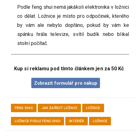
Podle feng shui nemá jakákoli elektronika v ložnici
co dělat. Ložnice je místo pro odpočinek, kterého
by vám ale nebylo dopřáno, pokud by vám ke
spánku hrála televize, svítil budík nebo blikal
stolní počítač.
Kup si reklamu pod tímto článkem jen za 50 Kč
Zobrazit formulář pro nákup
FENG SHUI
JAK ZAŘÍDIT LOŽNICI
LOŽNICE
LOŽNICE PODLE FENG SHUI
INTERIÉR
LOŽNICE