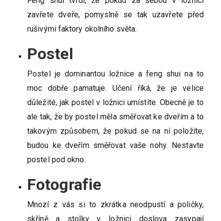
Feng shui tvrdí, že pokud za sebou v ložnici
zavřete dveře, pomyslně se tak uzavřete před
rušivými faktory okolního světa.
Postel
Postel je dominantou ložnice a feng shui na to
moc dobře pamatuje. Učení říká, že je velice
důležité, jak postel v ložnici umístíte. Obecně je to
ale tak, že by postel měla směřovat ke dveřím a to
takovým způsobem, že pokud se na ní položíte,
budou ke dveřím směřovat vaše nohy. Nestavte
postel pod okno.
Fotografie
Mnozí z vás si to zkrátka neodpustí a poličky,
skříně a stolky v ložnici doslova zasypají