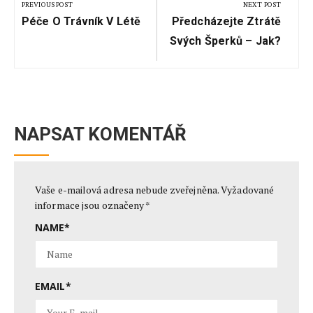
pro
PREVIOUS POST
NEXT POST
Previous
Next
příspěvek
Péče O Trávník V Létě
Předcházejte Ztrátě
Post:
Post:
Svých Šperků – Jak?
NAPSAT KOMENTÁŘ
Vaše e-mailová adresa nebude zveřejněna.
Vyžadované
informace jsou označeny
*
NAME
*
EMAIL
*