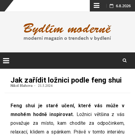
Skip
6.8.2026
to
content
Skip
to
Jak zařídit ložnici podle feng shui
content
Nikol Blahova
21.5.2024
Feng shui je staré učení, které vás může v
mnohém hodně inspirovat.
Ložnici většina z vás
považuje za místo, kam chodíte za odpočinkem,
relaxací, klidem a spánkem. Právě v tomto interiéru