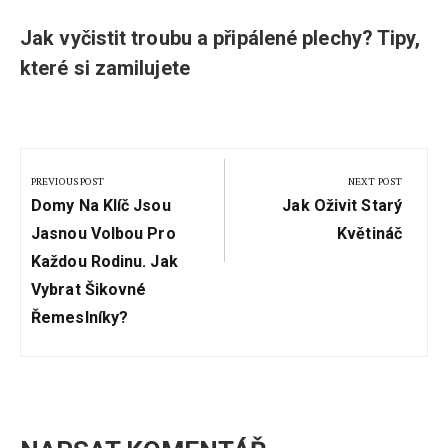
Jak vyčistit troubu a připálené plechy? Tipy,
které si zamilujete
Navigace
pro
PREVIOUS POST
NEXT POST
Previous
Next
příspěvek
Domy Na Klíč Jsou
Jak Oživit Starý
Post:
Post:
Jasnou Volbou Pro
Květináč
Každou Rodinu. Jak
Vybrat Šikovné
Řemeslníky?