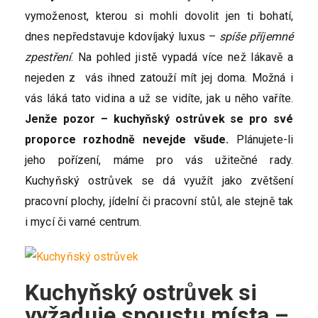
vymoženost, kterou si mohli dovolit jen ti bohatí,
dnes nepředstavuje kdovíjaký luxus –
spíše příjemné
zpestření
. Na pohled jistě vypadá více než lákavě a
nejeden z vás ihned zatouží mít jej doma. Možná i
vás láká tato vidina a už se vidíte, jak u něho vaříte.
Jenže pozor – kuchyňský ostrůvek se pro své
proporce rozhodně nevejde všude.
Plánujete-li
jeho pořízení, máme pro vás užitečné rady.
Kuchyňský ostrůvek se dá využít jako zvětšení
pracovní plochy, jídelní či pracovní stůl, ale stejně tak
i mycí či varné centrum.
Kuchyňský ostrůvek si
vyžaduje spoustu místa –