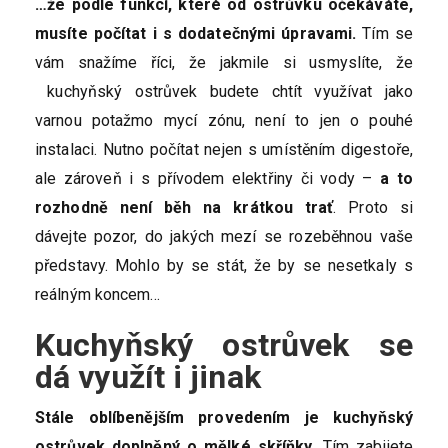
…že podle funkcí, které od ostrůvku očekáváte,
musíte počítat i s dodatečnými úpravami.
Tím se
vám snažíme říci, že jakmile si usmyslíte, že
kuchyňský ostrůvek budete chtít využívat jako
varnou potažmo mycí zónu, není to jen o pouhé
instalaci. Nutno počítat nejen s umístěním digestoře,
ale zároveň i s přívodem elektřiny či vody –
a to
rozhodně není běh na krátkou trať
. Proto si
dávejte pozor, do jakých mezí se rozeběhnou vaše
představy. Mohlo by se stát, že by se nesetkaly s
reálným koncem…
Kuchyňský ostrůvek se
dá využít i jinak
Stále oblíbenějším provedením je kuchyňský
ostrůvek doplněný o mělké skříňky.
Tím zabijete