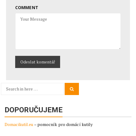
COMMENT
Search
Search
for:
DOPORUČUJEME
Domacikutil.eu
– pomocník pro domácí kutily