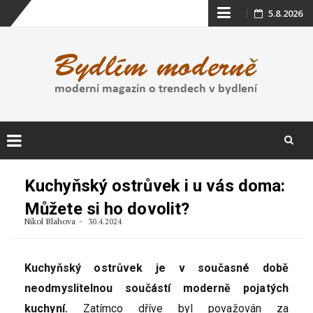
Skip
5.8.2026
to
content
Skip
to
Kuchyňský ostrůvek i u vás doma:
content
Můžete si ho dovolit?
Nikol Blahova
30.4.2024
Kuchyňský ostrůvek je v současné době
neodmyslitelnou součástí moderně pojatých
kuchyní.
Zatímco dříve byl považován za