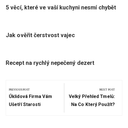
5 věcí, které ve vaší kuchyni nesmí chybět
Jak ověřit čerstvost vajec
Recept na rychlý nepečený dezert
Navigace
pro
PREVIOUS POST
NEXT POST
Previous
Next
příspěvek
Úklidová Firma Vám
Velký Přehled Tmelů:
Post:
Post:
Ušetří Starosti
Na Co Který Použít?