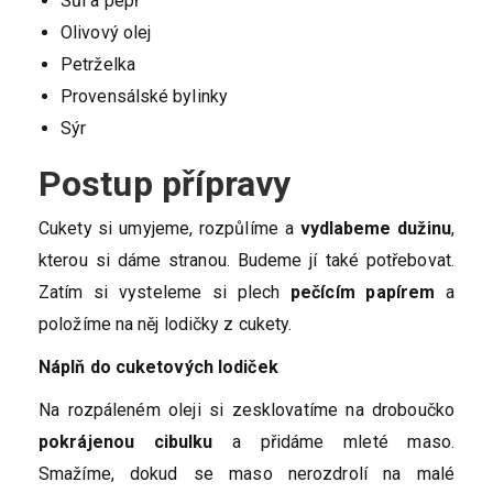
Sůl a pepř
Olivový olej
Petrželka
Provensálské bylinky
Sýr
Postup přípravy
Cukety si umyjeme, rozpůlíme a
vydlabeme dužinu
,
kterou si dáme stranou. Budeme jí také potřebovat.
Zatím si vysteleme si plech
pečícím papírem
a
položíme na něj lodičky z cukety.
Náplň do cuketových lodiček
Na rozpáleném oleji si zesklovatíme na droboučko
pokrájenou cibulku
a přidáme mleté maso.
Smažíme, dokud se maso nerozdrolí na malé