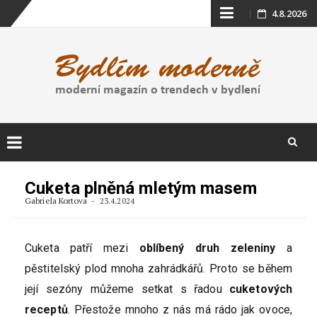
Skip
4.8.2026
to
content
Skip
to
Cuketa plněná mletým masem
content
Gabriela Kortova
23.4.2024
Cuketa patří mezi
oblíbený druh zeleniny
a
pěstitelský plod mnoha zahrádkářů. Proto se během
její sezóny můžeme setkat s řadou
cuketových
receptů
. Přestože mnoho z nás má rádo jak ovoce,