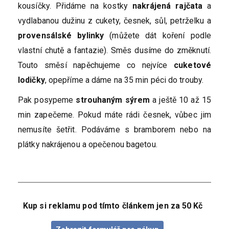
kousíčky. Přidáme na kostky
nakrájená rajčata
a
vydlabanou dužinu z cukety, česnek, sůl, petrželku a
provensálské bylinky
(můžete dát koření podle
vlastní chutě a fantazie). Směs dusíme do změknutí.
Touto směsí napěchujeme co nejvíce
cuketové
lodičky
, opepříme a dáme na 35 min péci do trouby.
Pak posypeme
strouhaným sýrem
a ještě 10 až 15
min zapečeme. Pokud máte rádi česnek, vůbec jim
nemusíte šetřit. Podáváme s bramborem nebo na
plátky nakrájenou a opečenou bagetou.
Kup si reklamu pod tímto článkem jen za 50 Kč