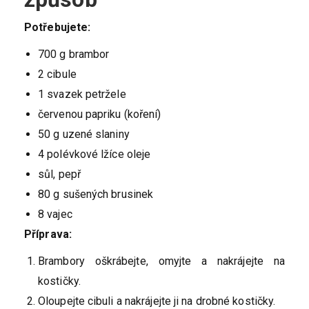
Potřebujete:
700 g brambor
2 cibule
1 svazek petržele
červenou papriku (koření)
50 g uzené slaniny
4 polévkové lžíce oleje
sůl, pepř
80 g sušených brusinek
8 vajec
Příprava:
Brambory oškrábejte, omyjte a nakrájejte na
kostičky.
Oloupejte cibuli a nakrájejte ji na drobné kostičky.