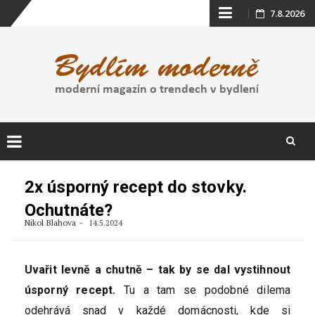
Skip
7.8.2026
to
content
Skip
to
2x úsporný recept do stovky.
content
Ochutnáte?
Nikol Blahova
14.5.2024
Uvařit levně a chutně – tak by se dal vystihnout
úsporný recept.
Tu a tam se podobné dilema
odehrává snad v každé domácnosti, kde si