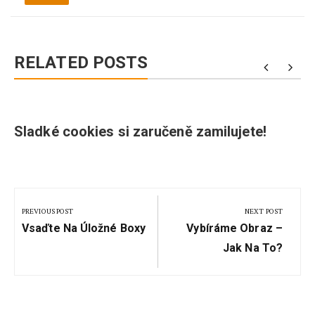
RELATED POSTS
Sladké cookies si zaručeně zamilujete!
Navigace
pro
PREVIOUS POST
NEXT POST
Previous
Next
příspěvek
Vsaďte Na Úložné Boxy
Vybíráme Obraz –
Post:
Post:
Jak Na To?