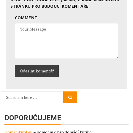
STRÁNKU PRO BUDOUCÍ KOMENTÁŘE.
COMMENT
Search
Search
for:
DOPORUČUJEME
Domacikutil.eu
– pomocník pro domácí kutily