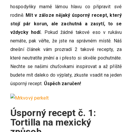
hospodyňky marně lámou hlavu co připravit své
rodině.
Mít v záloze nějaký úsporný recept, který
stojí pár korun, ale zachutná a zasytí, to se
vždycky hodí.
Pokud žádné takové eso v rukávu
nemáte, pak věřte, že jste na správném místě. Náš
dnešní článek vám prozradí 2 takové recepty, za
které neutratíte jmění a i přesto si skvěle pochutnáte.
Nechte se našimi chuťovkami inspirovat a až příště
budete mít daleko do výplaty, zkuste vsadit na jeden
úsporný recept.
Úspěch zaručen!
Úsporný recept č. 1:
Tortilla na mexický
způsob