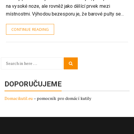
na vysoké noze, ale rovněž jako dělící prvek mezi
místnostmi. Výhodou bezesporu je, že barové pulty se…
CONTINUE READING
Search
Search
for:
DOPORUČUJEME
Domacikutil.eu
– pomocník pro domácí kutily