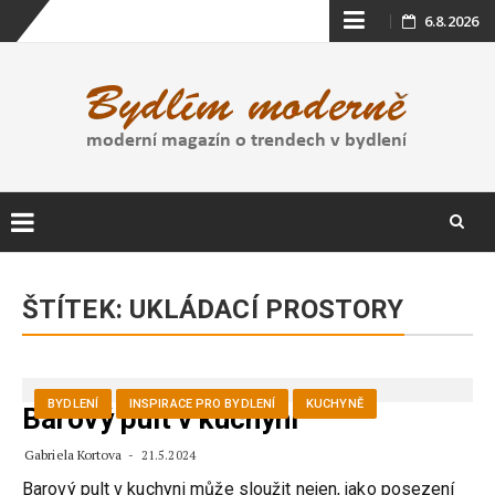
Skip
6.8.2026
to
content
Skip
to
ŠTÍTEK:
UKLÁDACÍ PROSTORY
content
BYDLENÍ
INSPIRACE PRO BYDLENÍ
KUCHYNĚ
Barový pult v kuchyni
Gabriela Kortova
21.5.2024
Barový pult v kuchyni může sloužit nejen, jako posezení