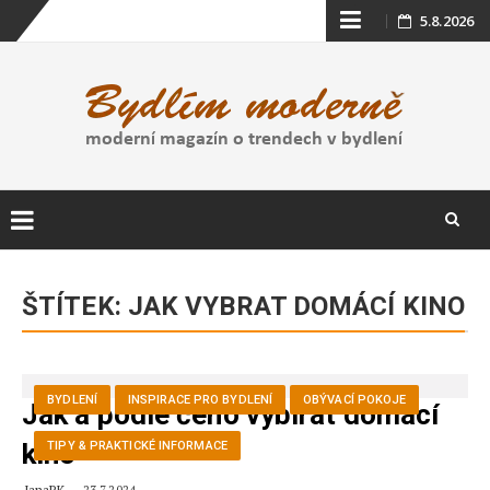
Skip
5.8.2026
to
content
Skip
to
ŠTÍTEK:
JAK VYBRAT DOMÁCÍ KINO
content
BYDLENÍ
INSPIRACE PRO BYDLENÍ
OBÝVACÍ POKOJE
Jak a podle čeho vybírat domácí
kino
TIPY & PRAKTICKÉ INFORMACE
JanaPK