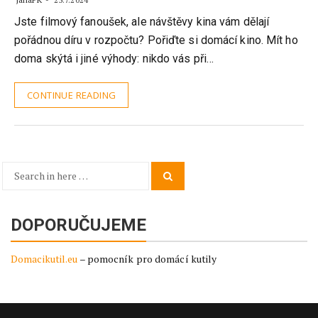
23.7.2024
Jste filmový fanoušek, ale návštěvy kina vám dělají
pořádnou díru v rozpočtu? Pořiďte si domácí kino. Mít ho
doma skýtá i jiné výhody: nikdo vás při…
CONTINUE READING
Search
Search
for:
DOPORUČUJEME
Domacikutil.eu
– pomocník pro domácí kutily