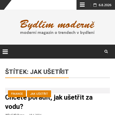
Skip
6.8.2026
to
content
Skip
to
ŠTÍTEK:
JAK UŠETŘIT
content
FINANCE
JAK UŠETŘIT
Chcete poradit, jak ušetřit za
vodu?
Nikol Blahova