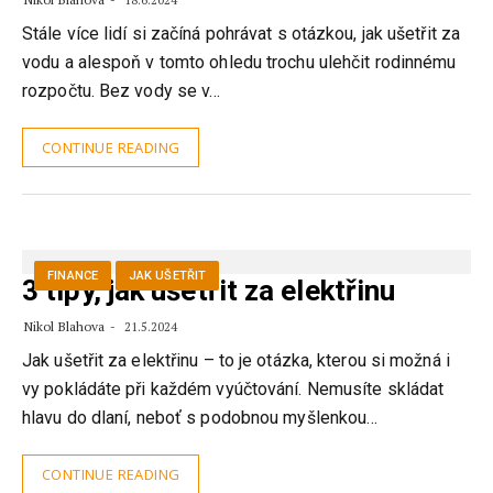
18.6.2024
Stále více lidí si začíná pohrávat s otázkou, jak ušetřit za
vodu a alespoň v tomto ohledu trochu ulehčit rodinnému
rozpočtu. Bez vody se v…
CONTINUE READING
FINANCE
JAK UŠETŘIT
3 tipy, jak ušetřit za elektřinu
Nikol Blahova
21.5.2024
Jak ušetřit za elektřinu – to je otázka, kterou si možná i
vy pokládáte při každém vyúčtování. Nemusíte skládat
hlavu do dlaní, neboť s podobnou myšlenkou…
CONTINUE READING