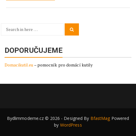
Search
Search
for:
DOPORUČUJEME
Domacikutil.eu
– pomocník pro domácí kutily
Bydlimmoderne.cz © 2026 - Designed By
BfastMag
Powered
by
WordPress