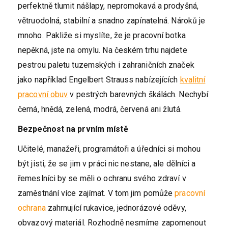
perfektně tlumit nášlapy, nepromokavá a prodyšná,
větruodolná, stabilní a snadno zapínatelná. Nároků je
mnoho. Pakliže si myslíte, že je pracovní botka
nepěkná, jste na omylu. Na českém trhu najdete
pestrou paletu tuzemských i zahraničních značek
jako například Engelbert Strauss nabízejících
kvalitní
pracovní obuv
v pestrých barevných škálách. Nechybí
černá, hnědá, zelená, modrá, červená ani žlutá.
Bezpečnost na prvním místě
Učitelé, manažeři, programátoři a úředníci si mohou
být jisti, že se jim v práci nic nestane, ale dělníci a
řemeslníci by se měli o ochranu svého zdraví v
zaměstnání více zajímat. V tom jim pomůže
pracovní
ochrana
zahrnující rukavice, jednorázové oděvy,
obvazový materiál. Rozhodně nesmíme zapomenout