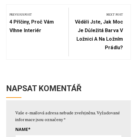
Navigace
pro
PREVIOUS POST
NEXT POST
Previous
Next
příspěvek
4 Příčiny, Proč Vám
Věděli Jste, Jak Moc
Post:
Post:
Vlhne Interiér
Je Důležitá Barva V
Ložnici A Na Ložním
Prádlu?
NAPSAT KOMENTÁŘ
Vaše e-mailová adresa nebude zveřejněna.
Vyžadované
informace jsou označeny
*
NAME
*