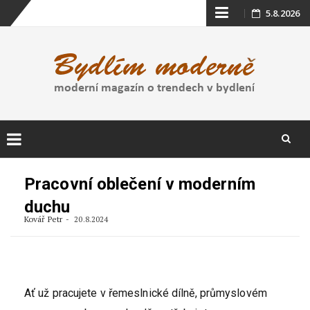
Skip
5.8.2026
to
content
Skip
to
Pracovní oblečení v moderním
content
duchu
Kovář Petr
20.8.2024
Ať už pracujete v řemeslnické dílně, průmyslovém