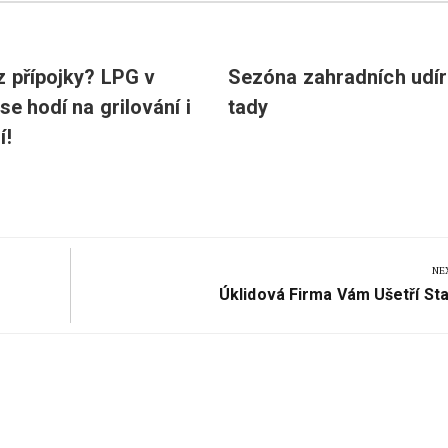
z přípojky? LPG v
Sezóna zahradních udír
se hodí na grilování i
tady
í!
NE
Next
Úklidová Firma Vám Ušetří Sta
Post: