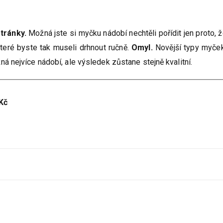
tránky.
Možná jste si myčku nádobí nechtěli pořídit jen proto, ž
které byste tak museli drhnout ručně.
Omyl.
Novější typy myček
á nejvíce nádobí, ale výsledek zůstane stejně kvalitní.
Kč