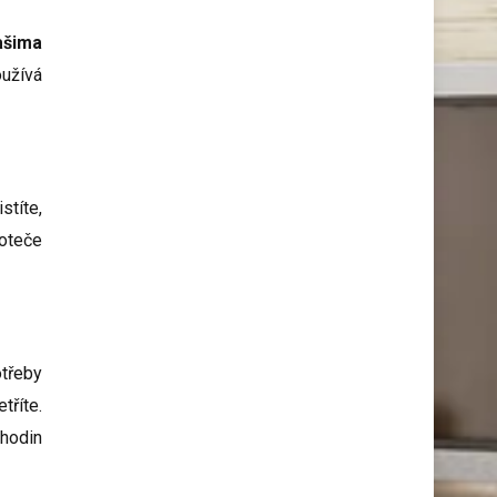
ašima
oužívá
stíte,
roteče
třeby
tříte.
 hodin