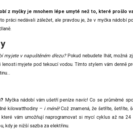
ádobí z myčky je mnohem lépe umyté než to, které prošlo v
éto práci nedávali záležet, ale pravdou je, že v myčka nádobí p
dlaně.
dy
bí myjete v napuštěném dřezu?
Pokud nebudete lhát, možná zji
 či lenosti myjete pod tekoucí vodou. Tímto stylem vám denně p
tinu…
u?
Myčka nádobí vám ušetří peníze navíc! Co se průměrné spo
dné kilowatthodiny –
i méně!
Což znamená, že šetříte, šetříte, še
, které vám umožňují naprogramovat si mycí cyklus až na 24
, kdy je nižší sazba za elektřinu.