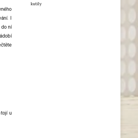
kutily
vného
ání. I
 do ní
nádobí
ečtěte
tojí u