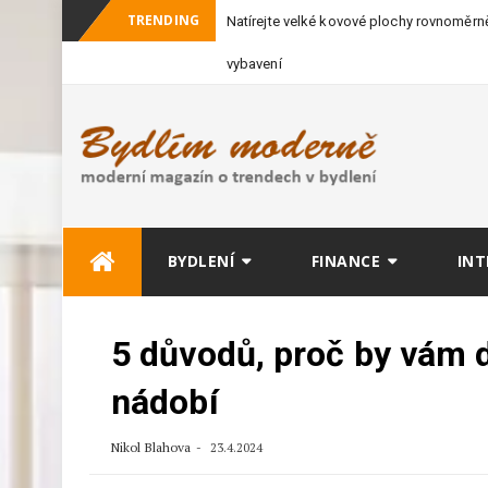
TRENDING
Natírejte velké kovové plochy rovnoměrně
vybavení
Skip
BYDLENÍ
FINANCE
INT
to
content
5 důvodů, proč by vám
nádobí
Nikol Blahova
23.4.2024