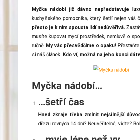
Myčka nádobí již dávno nepředstavuje lux
kuchyňského pomocníka, který šetří nejen váš č
přesto je k nim spousta lidí nedůvěřivá.
Zastáv
musíte kupovat mycí prostředek, nemluvě o spot
ručně.
My vás přesvědčíme o opaku!
Přestaňte 
si náš článek.
Kdo ví, možná na jeho konci dát
Myčka nádobí…
…šetří čas
Hned zkraje třeba zmínit nejsilnější důvo
dřezu rovných 14 dní? Neuvěřitelné, viďte? Boh
…myje lépe než vy