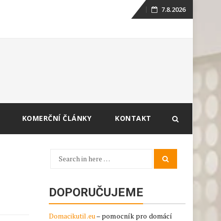
7.8.2026
Skip
to
content
KOMERČNÍ ČLÁNKY
KONTAKT
Search
Search
for:
DOPORUČUJEME
Domacikutil.eu
– pomocník pro domácí