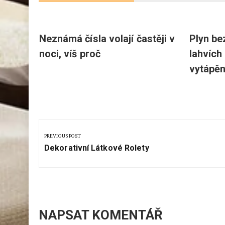
cadlem
Neznámá čísla volají častěji v
Plyn be
noci, víš proč
lahvích 
vytápěn
Navigace
pro
PREVIOUS POST
Previous
příspěvek
Dekorativní Látkové Rolety
Post:
NAPSAT KOMENTÁŘ