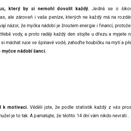
us, který by si nemohl dovolit každý.
Jedná se o šiko
as, ale zároveň i vaše peníze, kterých ne každý má na rozdáv
ají názor, že myčka nádobí je žroutem energie i financí, protože
řebě vody, a proto raději každý den stojíte u dřezu a myjete 
si máchat ruce ve špinavé vodě, zahoďte houbičku na mytí a př
e myčce nádobí šanci.
d k motivaci.
Věděli jste, že podle statistik každý z vás pros
užel je to tak. A pamatujte, že těchto 14 dní vám nikdo nevrátí…