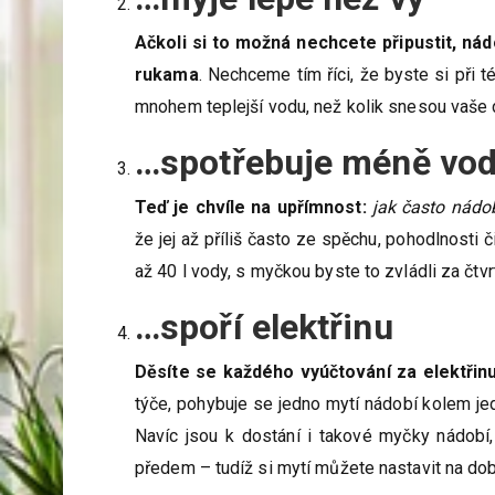
Ačkoli si to možná nechcete připustit, n
rukama
. Nechceme tím říci, že byste si při t
mnohem teplejší vodu, než kolik snesou vaše 
…spotřebuje méně vo
Teď je chvíle na upřímnost:
jak často nádo
že jej až příliš často ze spěchu, pohodlnosti
až 40 l vody, s myčkou byste to zvládli za čtvr
…spoří elektřinu
Děsíte se každého vyúčtování za elektřin
týče, pohybuje se jedno mytí nádobí kolem je
Navíc jsou k dostání i takové myčky nádobí
předem – tudíž si mytí můžete nastavit na dobu