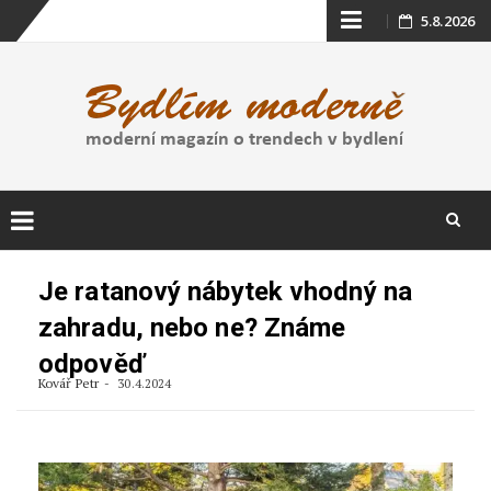
Skip
5.8.2026
to
content
Skip
to
Je ratanový nábytek vhodný na
content
zahradu, nebo ne? Známe
odpověď
Kovář Petr
30.4.2024