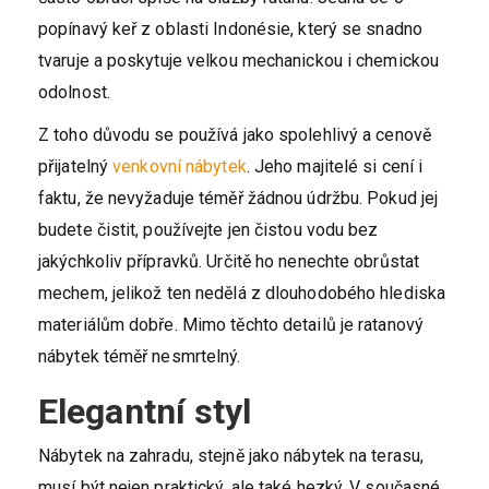
popínavý keř z oblasti Indonésie, který se snadno
tvaruje a poskytuje velkou mechanickou i chemickou
odolnost.
Z toho důvodu se používá jako spolehlivý a cenově
přijatelný
venkovní nábytek
. Jeho majitelé si cení i
faktu, že nevyžaduje téměř žádnou údržbu. Pokud jej
budete čistit, používejte jen čistou vodu bez
jakýchkoliv přípravků. Určitě ho nenechte obrůstat
mechem, jelikož ten nedělá z dlouhodobého hlediska
materiálům dobře. Mimo těchto detailů je ratanový
nábytek téměř nesmrtelný.
Elegantní styl
Nábytek na zahradu, stejně jako nábytek na terasu,
musí být nejen praktický, ale také hezký. V současné