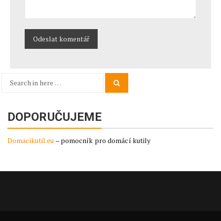
Search
Search
for:
DOPORUČUJEME
Domacikutil.eu
– pomocník pro domácí kutily