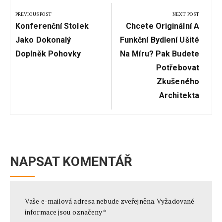
pro
PREVIOUS POST
NEXT POST
Previous
Next
příspěvek
Konferenční Stolek
Chcete Originální A
Post:
Post:
Jako Dokonalý
Funkční Bydlení Ušité
Doplněk Pohovky
Na Míru? Pak Budete
Potřebovat
Zkušeného
Architekta
NAPSAT KOMENTÁŘ
Vaše e-mailová adresa nebude zveřejněna.
Vyžadované
informace jsou označeny
*