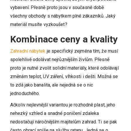
vybavení. Přesně proto jsou v současné době
všechny obchody s nábytkem plné zákazníků. Jaký
materiál musíte vyzkoušet?
Kombinace ceny a kvality
Zahradní nábytek
je specifický zejména tím, že musí
spolehlivě odolávat nejrůznějším živlům. Přesně
proto je nutné zvolit solidní materiály, které odolávají
změnám teplot, UV záření, vlhkosti i dešti. Možná se
to zdá jako banalita, ale nejedná se o nic
jednoduchého.
Ačkoliv nejlevnější variantou je rozhodně plast, jeho
nehezký vzhled a snadné poničení zdaleka
nedostačují náročnějším majitelům zahrad. Ti se pak
často obrací spíše na služby ratanu. Jedná se o