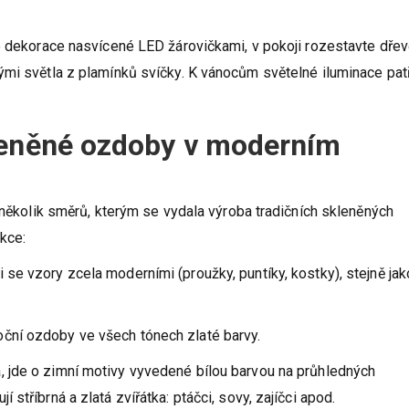
né dekorace nasvícené LED žárovičkami, v pokoji rozestavte dře
mi světla z plamínků svíčky. K vánocům světelné iluminace patří
leněné ozdoby v moderním
o několik směrů, kterým se vydala výroba tradičních skleněných
kce:
se vzory zcela moderními (proužky, puntíky, kostky), stejně jak
ní ozdoby ve všech tónech zlaté barvy.
, jde o zimní motivy vyvedené bílou barvou na průhledných
stříbrná a zlatá zvířátka: ptáčci, sovy, zajíčci apod.