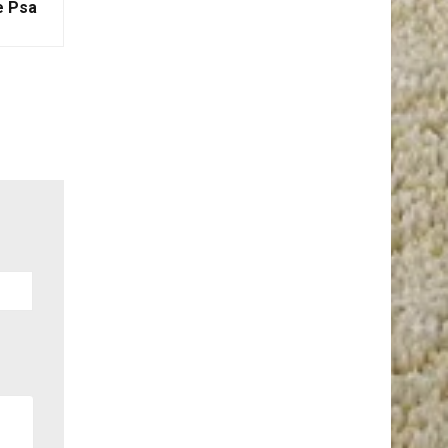
e Psa