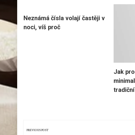
uje
Neznámá čísla volají častěji v
oli v
noci, víš proč
gie
Jak pro
minimali
tradičn
Navigace
pro
PREVIOUS POST