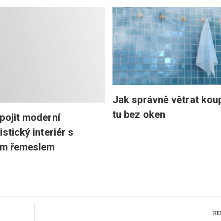
Jak správně větrat koup
tu bez oken
pojit moderní
stický interiér s
ím řemeslem
NE