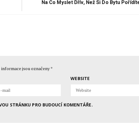
Next
Na Co Myslet Dřív, Než Si Do Bytu Pořídít
Post:
 informace jsou označeny
*
WEBSITE
BOVOU STRÁNKU PRO BUDOUCÍ KOMENTÁŘE.