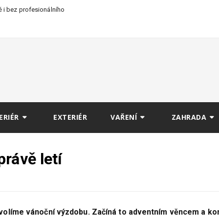
 i bez profesionálního
ERIÉR
EXTERIÉR
VAŘENÍ
ZAHRADA
rávě letí
volíme vánoční výzdobu. Začíná to adventním věncem a ko