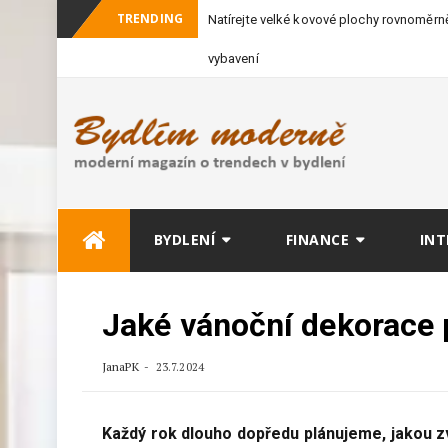
TRENDING
Natírejte velké kovové plochy rovnoměrně
vybavení
Skip
BYDLENÍ
FINANCE
INT
to
content
Jaké vánoční dekorace p
JanaPK
23.7.2024
Každý rok dlouho dopředu plánujeme, jakou z