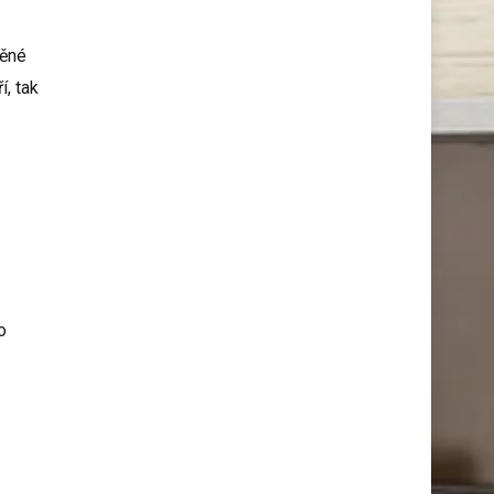
věné
, tak
o