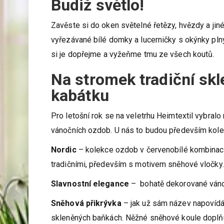
Budiž světlo!
Zavěste si do oken světelné řetězy, hvězdy a ji
vyřezávané bílé domky a lucerničky s okýnky plný
si je dopřejme a vyžeňme tmu ze všech koutů.
Na stromek tradiční sk
kabátku
Pro letošní rok se na veletrhu Heimtextil vybral
vánočních ozdob. U nás to budou především kole
Nordic
– kolekce ozdob v červenobílé kombinaci 
tradičními, především s motivem sněhové vločky.
Slavnostní elegance
– bohatě dekorované vánoč
Sněhová přikrývka
– jak už sám název napovídá
skleněných baňkách. Něžné sněhové koule doplňují 