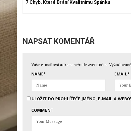
Previous
příspěvek
7 Chyb, Které Brání Kvalitnímu Spánku
Post:
NAPSAT KOMENTÁŘ
Vaše e-mailová adresa nebude zveřejněna.
Vyžadované
NAME
*
EMAIL
*
ULOŽIT DO PROHLÍŽEČE JMÉNO, E-MAIL A WE
COMMENT