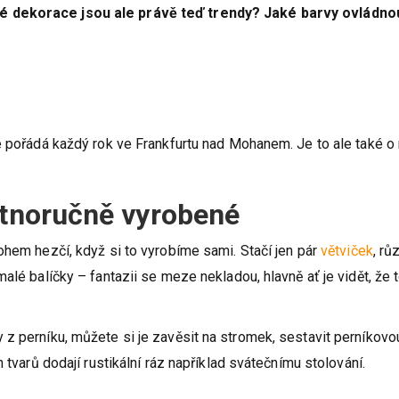
é dekorace jsou ale právě teď trendy? Jaké barvy ovládno
e pořádá každý rok ve Frankfurtu nad Mohanem. Je to ale také o 
stnoručně vyrobené
ohem hezčí, když si to vyrobíme sami. Stačí jen pár
větviček
, rů
alé balíčky – fantazii se meze nekladou, hlavně ať je vidět, že 
z perníku, můžete si je zavěsit na stromek, sestavit perníkovo
 tvarů dodají rustikální ráz například svátečnímu stolování.