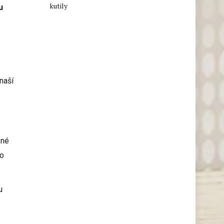
kutily
u
naší
zné
to
u