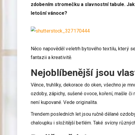
zdobením stromečku a slavnostní tabule. Jak
letošní vánoce?
Něco napověděl veletrh bytového textilu, který s
fantazii a kreativitě.
Nejoblíbenější jsou vla
Věnce, truhlíky, dekorace do oken, všechno je mn
ozdoby, zápichy, sušené ovoce, koření, mašle či m
není kupované. Vede originalita.
Trendem posledních let jsou ručně dělané ozdoby 
chaloupku i složitější betlém. Také svícny různých