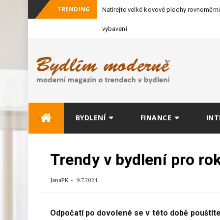
TRENDING
Natírejte velké kovové plochy rovnoměrně
vybavení
Skip
BYDLENÍ
FINANCE
INT
to
content
Trendy v bydlení pro ro
JanaPK
9.7.2024
Odpočatí po dovolené se v této době pouštíte