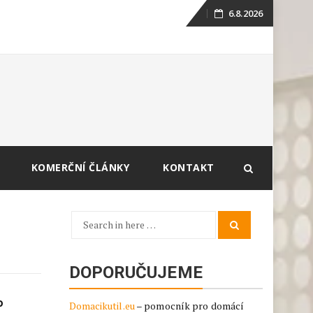
6.8.2026
Skip
to
content
KOMERČNÍ ČLÁNKY
KONTAKT
Search
Search
for:
DOPORUČUJEME
o
Domacikutil.eu
– pomocník pro domácí