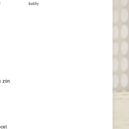
kutily
í
k zón.
cel.