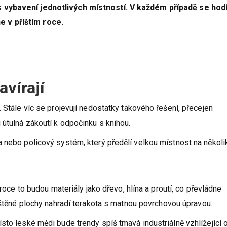
 vybavení jednotlivých místností. V každém případě se hod
 v příštím roce.
avírají
 Stále víc se projevují nedostatky takového řešení, přecejen
útulná zákoutí k odpočinku s knihou.
 nebo policový systém, který předělí velkou místnost na několi
 roce to budou materiály jako dřevo, hlína a proutí, co převládne
eštěné plochy nahradí terakota s matnou povrchovou úpravou.
sto leské mědi bude trendy spíš tmavá industriálně vzhlížející o