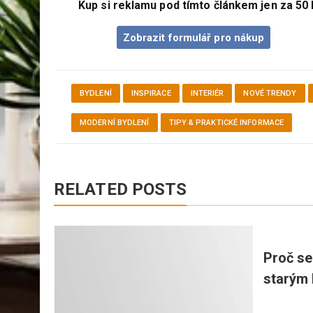
Kup si reklamu pod tímto článkem jen za 50 
Zobrazit formulář pro nákup
BYDLENÍ
INSPIRACE
INTERIÉR
NOVÉ TRENDY
MODERNÍ BYDLENÍ
TIPY & PRAKTICKÉ INFORMACE
RELATED POSTS
back,
Proč se
řed 5
starým