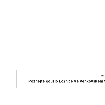
NE
Next
Poznejte Kouzlo Ložnice Ve Venkovském S
Post: