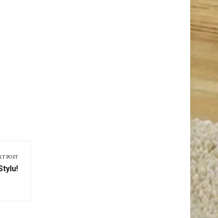
XT POST
tylu!