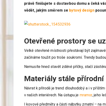
právě finišujete s dostavbou domu a čeká vás
vědět, jakým směrem se
bytový design
posune
Otevřené prostory se uz
Velké otevřené místnosti přestávají být zajímavé.
začínáme toužit po troše soukromí. Trendy budou 
Nemusíte hned stavět zděné příčky, stačí zástěna
Materiály stále přírodní
Návrat k přírodě je trend dlouhodobý a i v příštím
v našich interiérech. Na ústupu je
mramor
, jeho l
I kovové předměty a části nábytku zmatní – na mí