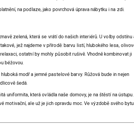
platnění, na podlaze, jako povrchová úprava nábytku i na zdi.
 tmavě zelená, která se vrátí do našich interiérů. U volby odstínu 
akové, jež najdeme v přírodě: barvu listí, hlubokého lesa, olivov
relaxaci, ostatní by mohly působit rušivě. Vhodně kombinovat ji
ou béžovou.
, hluboká modř a jemné pastelové barvy. Růžová bude in nejen
idlicově šedá.
čitá uniformita, která ovládla naše domovy, je na štěstí na ústupu
avé motivační, ale už je jich opravdu moc. Ve výzdobě svého bytu