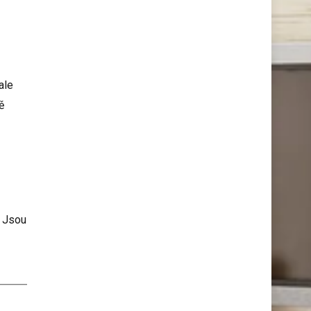
ale
ě
. Jsou