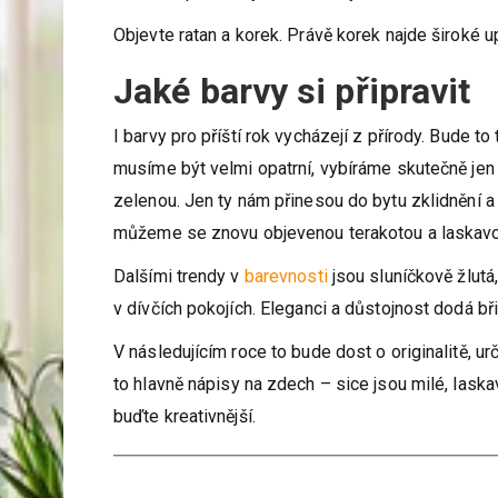
Objevte ratan a korek. Právě korek najde široké u
Jaké barvy si připravit
I barvy pro příští rok vycházejí z přírody. Bude to
musíme být velmi opatrní, vybíráme skutečně jen t
zelenou. Jen ty nám přinesou do bytu zklidnění a 
můžeme se znovu objevenou terakotou a laskav
Dalšími trendy v
barevnosti
jsou sluníčkově žlutá
v dívčích pokojích. Eleganci a důstojnost dodá bř
V následujícím roce to bude dost o originalitě, ur
to hlavně nápisy na zdech – sice jsou milé, lask
buďte kreativnější.