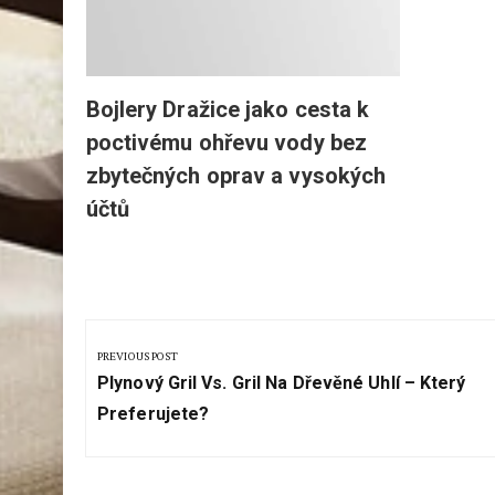
Bojlery Dražice jako cesta k
poctivému ohřevu vody bez
zbytečných oprav a vysokých
účtů
Navigace
pro
PREVIOUS POST
Previous
příspěvek
Plynový Gril Vs. Gril Na Dřevěné Uhlí – Který
Post:
Preferujete?