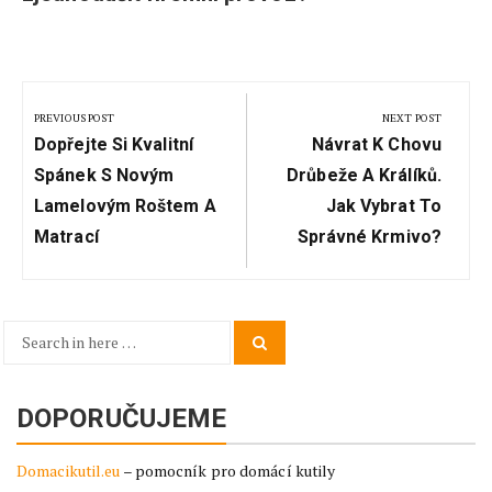
Navigace
pro
PREVIOUS POST
NEXT POST
Previous
Next
příspěvek
Dopřejte Si Kvalitní
Návrat K Chovu
Post:
Post:
Spánek S Novým
Drůbeže A Králíků.
Lamelovým Roštem A
Jak Vybrat To
Matrací
Správné Krmivo?
Search
Search
for:
DOPORUČUJEME
Domacikutil.eu
– pomocník pro domácí kutily