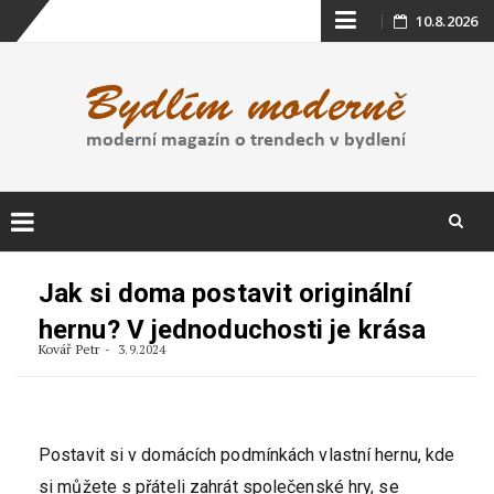
Skip
10.8.2026
to
content
Skip
to
Jak si doma postavit originální
content
hernu? V jednoduchosti je krása
Kovář Petr
3.9.2024
Postavit si v domácích podmínkách vlastní hernu, kde
si můžete s přáteli zahrát společenské hry, se