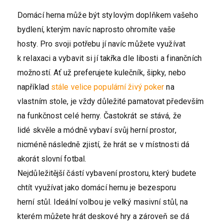
Domácí herna může být stylovým doplňkem vašeho
bydlení, kterým navíc naprosto ohromíte vaše
hosty. Pro svoji potřebu jí navíc můžete využívat
k relaxaci a vybavit si jí takřka dle libosti a finančních
možností. Ať už preferujete kulečník, šipky, nebo
například
stále velice populární živý poker
na
vlastním stole, je vždy důležité pamatovat především
na funkčnost celé herny. Častokrát se stává, že
lidé skvěle a módně vybaví svůj herní prostor,
nicméně následně zjistí, že hrát se v místnosti dá
akorát slovní fotbal.
Nejdůležitější částí vybavení prostoru, který budete
chtít využívat jako domácí hernu je bezesporu
herní stůl. Ideální volbou je velký masivní stůl, na
kterém můžete hrát deskové hry a zároveň se dá