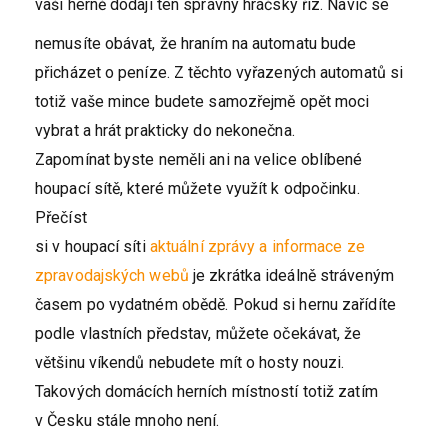
vaší herně dodají ten správný hráčský říz. Navíc se
nemusíte obávat, že hraním na automatu bude
přicházet o peníze. Z těchto vyřazených automatů si
totiž vaše mince budete samozřejmě opět moci
vybrat a hrát prakticky do nekonečna.
Zapomínat byste neměli ani na velice oblíbené
houpací sítě, které můžete využít k odpočinku.
Přečíst
si v houpací síti
aktuální zprávy a informace ze
zpravodajských webů
je zkrátka ideálně stráveným
časem po vydatném obědě. Pokud si hernu zařídíte
podle vlastních představ, můžete očekávat, že
většinu víkendů nebudete mít o hosty nouzi.
Takových domácích herních místností totiž zatím
v Česku stále mnoho není.