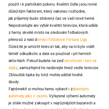
použít i k partičkám pokeru. Kvalitní židle jsou rovně
důležitým faktorem, který nakonec rozhodne,
jak příjemný bude strávený čas ve vaší nové herně.
Nepodceňujte ani výběr kvalitní televize, která udělá
z herny skvělé místo na sledování fotbalových
přenosů z naší d
omácí fotbalové Fortuna Ligy
.
Důležité je umístit televizi tak, aby na ní bylo vidět
téměř odkudkoliv a dala se používat i při herních
aktivitách. Pokud budete na zeď
umisťovat i terč na
šipky
, samozřejmě ho nedávejte hned vedle televize.
Zbloudilá šipka by totiž mohla udělat hodně
škody.
Fajnšmekři si mohou hernu vybavit i z
ábavnými
automaty jako v casinu
. Vyřazené výherní automaty
je stále možné zakoupit v nejrůznějších bazarech a