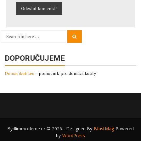
Search
Search
for:
DOPORUČUJEME
Domacikutil.eu
– pomocník pro domácí kutily
Bydlimmoderne.cz © 2026 - Designed By
BfastMag
Powered
by
WordPress