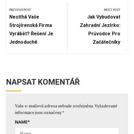
pro
PREVIOUS POST
NEXT POST
Previous
Next
příspěvek
Nestíhá Vaše
Jak Vybudovat
Post:
Post:
Strojírenská Firma
Zahradní Jezírko:
Vyrábět? Řešení Je
Průvodce Pro
Jednoduché
Začátečníky
NAPSAT KOMENTÁŘ
Vaše e-mailová adresa nebude zveřejněna.
Vyžadované
informace jsou označeny
*
NAME
*