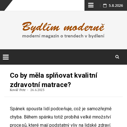
Skip
5.8.2026
to
content
Skip
to
Co by měla splňovat kvalitní
content
zdravotní matrace?
Kovář Petr
26.6.2023
Spánek spousta lidí podceňuje, což je samozřejmě
chyba. Během spánku totiž probíhá velké množství
procesů, které mají podstatný vliv na lidské zdraví.