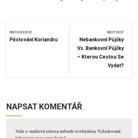
Navigace
pro
PREVIOUS POST
NEXT POST
Previous
Next
příspěvek
Pěstování Koriandru
Nebankovní Půjčky
Post:
Post:
Vs. Bankovní Půjčky
– Kterou Cestou Se
Vydat?
NAPSAT KOMENTÁŘ
Vaše e-mailová adresa nebude zveřejněna.
Vyžadované
informace jsou označeny
*