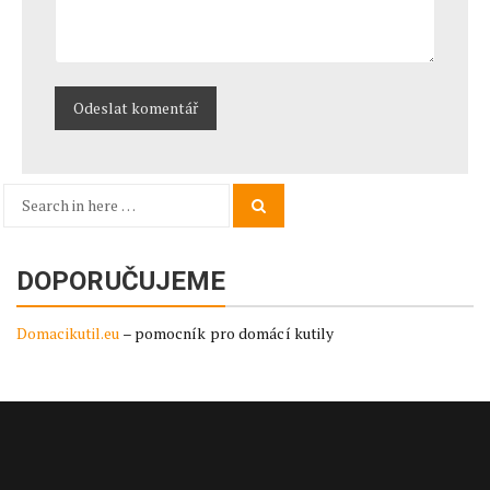
Search
Search
for:
DOPORUČUJEME
Domacikutil.eu
– pomocník pro domácí kutily