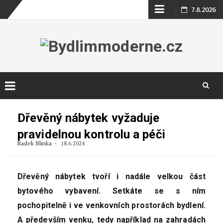
Skip
7.8.2026
to
content
Skip
to
Dřevěný nábytek vyžaduje
content
pravidelnou kontrolu a péči
Radek Blinka
18.6.2024
Dřevěný nábytek tvoří i nadále velkou část
bytového vybavení. Setkáte se s ním
pochopitelně i ve venkovních prostorách bydlení.
A především venku, tedy například na zahradách