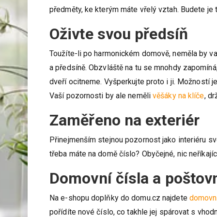
předměty, ke kterým máte vřelý vztah. Budete je t
Oživte svou předsíň
Toužíte-li po harmonickém domově, neměla by vaš
a předsíně. Obzvláště na tu se mnohdy zapomíná,
dveří ocitneme. Vyšperkujte proto i ji. Možností je
Vaší pozornosti by ale neměli
věšáky na klíče
, d
Zaměřeno na exteriér
Přinejmenším stejnou pozornost jako interiéru s
třeba máte na domě číslo? Obyčejné, nic neříkají
Domovní čísla a poštov
Na e-shopu doplňky do domu.cz najdete
domovní
pořídíte nové číslo, co takhle jej spárovat s vh