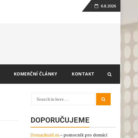
6.8.2026
Skip
to
content
KOMERČNÍ ČLÁNKY
KONTAKT
Search
Search
for:
DOPORUČUJEME
Domacikutil.eu
– pomocník pro domácí