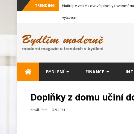
TRENDING
Natírejte velké kovové plochy rovnoměrně
vybavení
Skip
BYDLENÍ
FINANCE
INT
to
content
Doplňky z domu učiní 
Kovář Petr
3.9.2024