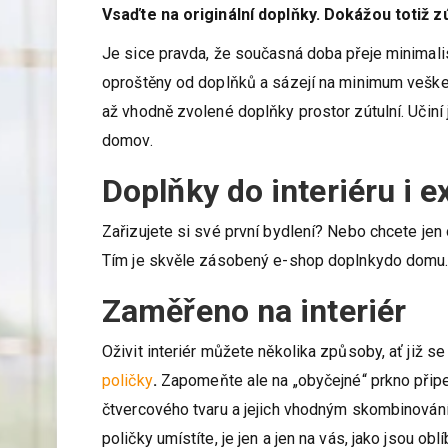
Vsaďte na originální doplňky. Dokážou totiž zú
Je sice pravda, že současná doba přeje minimalis
oproštěny od doplňků a sázejí na minimum vešker
až vhodně zvolené doplňky prostor zútulní. Učiní
domov.
Doplňky do interiéru i e
Zařizujete si své první bydlení? Nebo chcete jen o
Tím je skvěle zásobený e-shop doplnkydo domu.cz p
Zaměřeno na interiér
Oživit interiér můžete několika způsoby, ať již se
poličky
.
Zapomeňte ale na „obyčejné“ prkno přip
čtvercového tvaru a jejich vhodným skombinován
poličky umístíte, je jen a jen na vás, jako jsou o