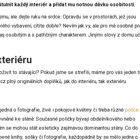
tulnit každý interiér a přidat mu notnou dávku osobitosti.
mu, ale dejte ruku na srdce. Opravdu se v prostorách, jež jsou
ého vybavení, cítíte dobře? Nevím jak vy, ale pro mě osobně pr
 jej osobitým a s patřičným charakterem. Jinými slovy z domu uč
xteriéru
živit to stávající? Pokud jsme se strefili, máme pro vás jeden ti
lný originálních doplňků, jak do interiéru, tak exteriéru.
 jedná o fotografie, živé i pokojové květiny či třeba různé
police
evněné ke stěně. Současné poličky bývají obdelníkového nebo
ím se mohou stát esteticky zajímavou dominantou stěny. Co do
blíbené knihy, sošky či fotografie, každopádně by se mělo jedna o