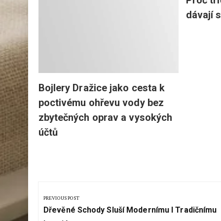
Proč tr
m
dávají 
Bojlery Dražice jako cesta k
poctivému ohřevu vody bez
zbytečných oprav a vysokých
účtů
Navigace
pro
PREVIOUS POST
Previous
příspěvek
Dřevěné Schody Sluší Modernímu I Tradičnímu