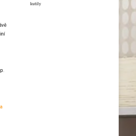
kutily
ávě
iní
p.
 a