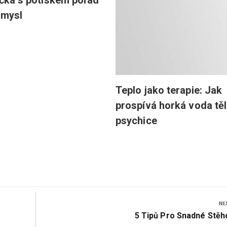
ička s potiskem pořád
smysl
Teplo jako terapie: Jak
prospívá horká voda těl
psychice
NE
Next
5 Tipů Pro Snadné Stěh