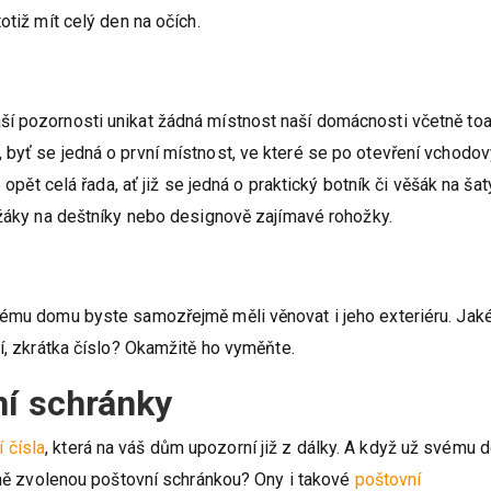
otiž mít celý den na očích.
í pozornosti unikat žádná místnost naší domácnosti včetně toa
 byť se jedná o první místnost, ve které se po otevření vchodo
 opět celá řada, ať již se jedná o praktický botník či věšák na šat
ržáky na deštníky nebo designově zajímavé rohožky.
vému domu byste samozřejmě měli věnovat i jeho exteriéru. Jak
cí, zkrátka číslo? Okamžitě ho vyměňte.
ní schránky
 čísla
, která na váš dům upozorní již z dálky. A když už svému
odně zvolenou poštovní schránkou? Ony i takové
poštovní