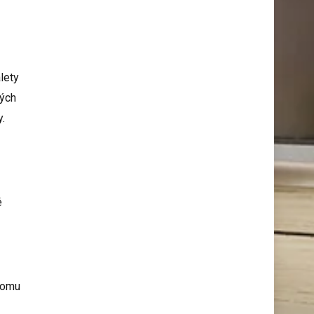
lety
vých
y.
é
 domu