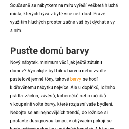
Současně se nábytkem na míru vyřeší veškerá hluchá
místa, kterých bývá v bytě více než dost. Právě
využitím hluchých prostor začne váš byt dýchat a vy
s ním.
Pusťte domů barvy
Nový nábytek, minimum věcí, jak ještě zútulnit
domov? Vymalujte byt bílou barvou nebo zvolte
pastelově jemné tóny, takové
barvy
se hodí
k dřevěnému nábytku nejvíce. Ale u doplňků, ložního
prádla, záclon, závěsů, koberečků nebo ručníků
v koupelně volte barvy, které rozjasní vaše bydlení.
Nebojte se ani nejnovějších trendů, do ložnice si
postavte designovou lampu, v obývacím pokoji se