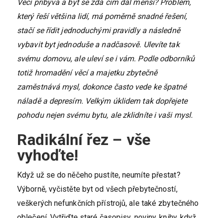
Věcí přibývá a byt se zdá čím dál menší? Problém,
který řeší většina lidí, má poměrně snadné řešení,
stačí se řídit jednoduchými pravidly a následně
vybavit byt jednoduše a nadčasově. Ulevíte tak
svému domovu, ale uleví se i vám. Podle odborníků
totiž hromadění věcí a majetku zbytečně
zaměstnává mysl, dokonce často vede ke špatné
náladě a depresím. Velkým úklidem tak dopřejete
pohodu nejen svému bytu, ale zklidníte i vaši mysl.
Radikální řez – vše
vyhoďte!
Když už se do něčeho pustíte, neumíte přestat?
Výborně, vyčistěte byt od všech přebytečností,
veškerých nefunkčních přístrojů, ale také zbytečného
oblečení. Vytřiďte staré časopisy, noviny, knihy, když