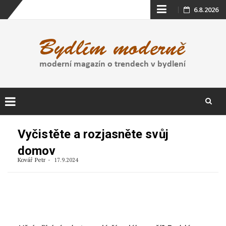
Skip
6.8.2026
to
content
Skip
to
Vyčistěte a rozjasněte svůj
content
domov
Kovář Petr
17.9.2024