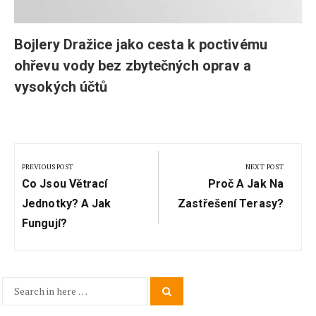
Bojlery Dražice jako cesta k poctivému
ohřevu vody bez zbytečných oprav a
vysokých účtů
Navigace
pro
PREVIOUS POST
NEXT POST
Previous
Next
příspěvek
Co Jsou Větrací
Proč A Jak Na
Post:
Post:
Jednotky? A Jak
Zastřešení Terasy?
Fungují?
Search
Search
for: