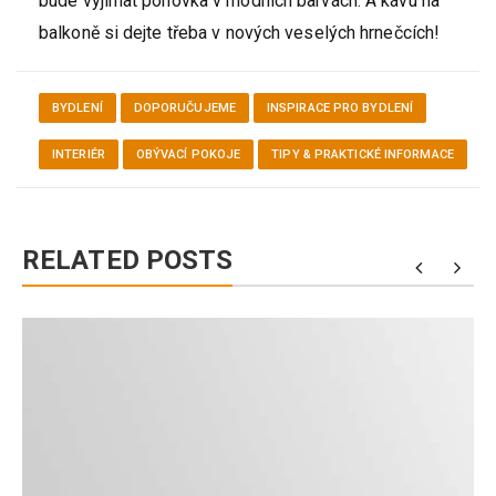
bude vyjímat pohovka v módních barvách. A kávu na
balkoně si dejte třeba v nových veselých hrnečcích!
BYDLENÍ
DOPORUČUJEME
INSPIRACE PRO BYDLENÍ
INTERIÉR
OBÝVACÍ POKOJE
TIPY & PRAKTICKÉ INFORMACE
RELATED POSTS
a