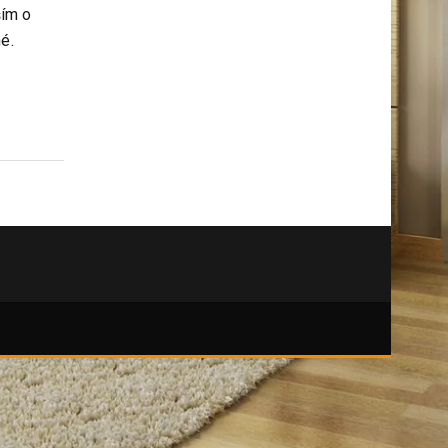
kutily
ším o
é.