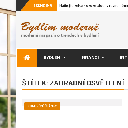
TRENDING
Natírejte velké kovové plochy rovnoměrně
vybavení
Skip
BYDLENÍ
FINANCE
INT
to
content
ŠTÍTEK:
ZAHRADNÍ OSVĚTLENÍ
KOMERČNÍ ČLÁNKY