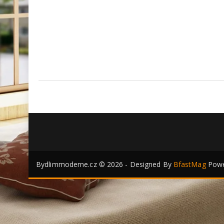
Bydlimmoderne.cz © 2026 - Designed By
BfastMag
Powe