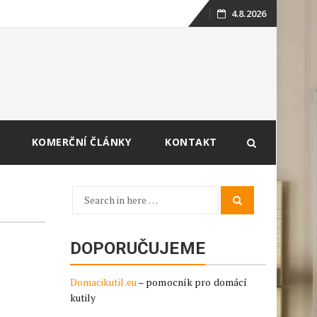
4.8.2026
Skip
to
content
KOMERČNÍ ČLÁNKY
KONTAKT
Search
Search
for:
DOPORUČUJEME
Domacikutil.eu
– pomocník pro domácí