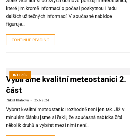
Stále více lidí si do svých domovů pořizují meteostanici,
které jim kromě informací o počasí poskytnou i řadu
dalších užitečných informací. V současné nabídce
figuruje…
CONTINUE READING
INTERIÉR
Vybíráme kvalitní meteostanici 2.
část
Nikol Blahova
25.6.2024
Vybrat kvalitní meteostanici rozhodně není jen tak. Již v
minulém článku jsme si řekli, že současná nabídka čítá
několik druhů a vybírat mezi nimi není…