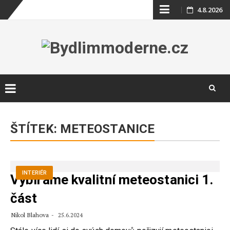
Skip
4.8.2026
to
content
Skip
to
ŠTÍTEK:
METEOSTANICE
content
INTERIÉR
Vybíráme kvalitní meteostanici 1.
část
Nikol Blahova
25.6.2024