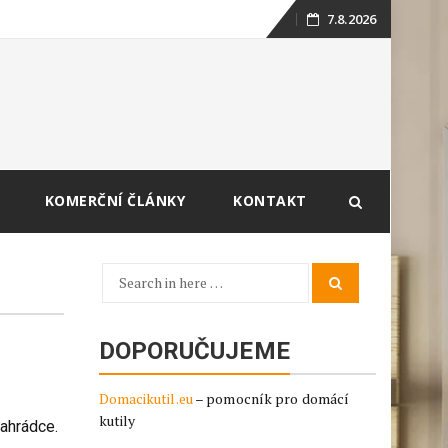
7.8.2026
Skip
to
content
KOMERČNÍ ČLÁNKY
KONTAKT
Search
Search
for:
DOPORUČUJEME
Domacikutil.eu
– pomocník pro domácí