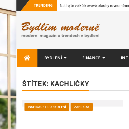
TRENDING
Natírejte velké kovové plochy rovnoměrně
vybavení
Skip
BYDLENÍ
FINANCE
INT
to
content
ŠTÍTEK:
KACHLIČKY
INSPIRACE PRO BYDLENÍ
ZAHRADA