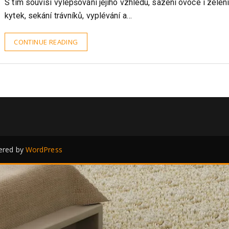
Počasí přímo vybízí zahrádkáře nejen k pobytu, ale i práci na 
S tím souvisí vylepšování jejího vzhledu, sazení ovoce i zeleni
kytek, sekání trávníků, vyplévání a…
CONTINUE READING
red by
WordPress