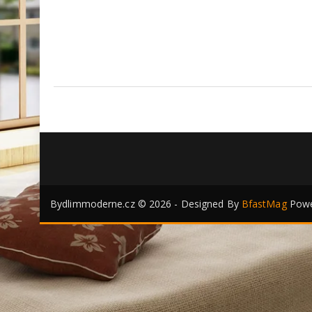
Bydlimmoderne.cz © 2026 - Designed By
BfastMag
Powe