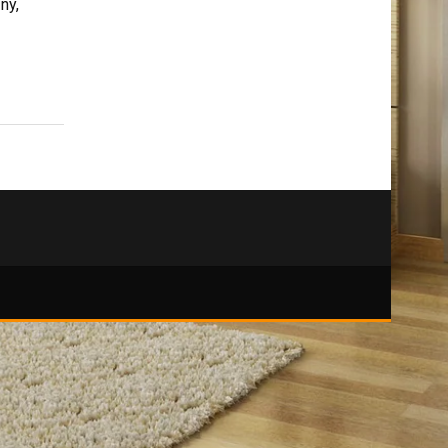
kutily
zahrádce.
ny,