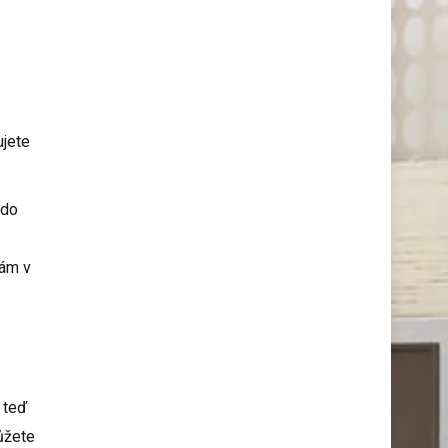
ujete
 do
vám v
 teď
ůžete