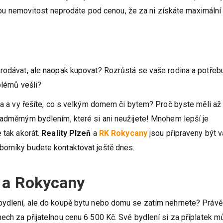
jinou nemovitost neprodáte pod cenou, že za ni získáte maximální
prodávat, ale naopak kupovat? Rozrůstá se vaše rodina a potřeb
blémů vešli?
zda a vy řešíte, co s velkým domem či bytem? Proč byste měli až
nadměrným bydlením, které si ani neužijete! Mnohem lepší je
 tak akorát.
Reality Plzeň
a
RK Rokycany
jsou připraveny být 
orníky budete kontaktovat ještě dnes.
 a Rokycany
bydlení, ale do koupě bytu nebo domu se zatím nehrnete? Právě
ech za přijatelnou cenu 6 500 Kč. Své bydlení si za příplatek m