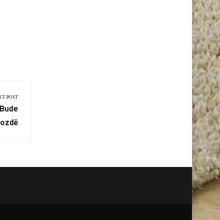
XT POST
 Bude
ozdě