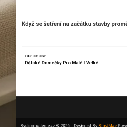
Když se šetření na začátku stavby promě
Navigace
pro
PREVIOUS POST
Previous
příspěvek
Dětské Domečky Pro Malé I Velké
Post:
Bydlimmoderne.cz © 2026 - Designed By
BfastMag
Powe