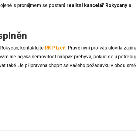
spojené s pronájmem se postará
realitní kancelář Rokycany
a
splněn
 Rokycan, kontaktujte
RK Plzeň
. Právě nyní pro vás ulovila zají
vám ale nějaká nemovitost naopak přebývá, pokud se jí potřebu
tovat také. Je připravena chopit se vašeho požadavku v obou smě