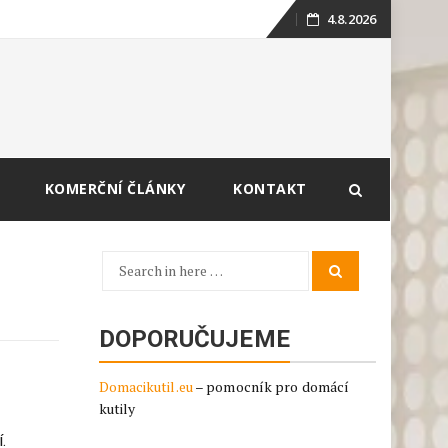
4.8.2026
Skip
to
content
KOMERČNÍ ČLÁNKY
KONTAKT
Search
Search
for:
DOPORUČUJEME
Domacikutil.eu
– pomocník pro domácí
kutily
.