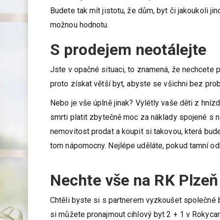
Budete tak mít jistotu, že dům, byt či jakoukoli 
možnou hodnotu.
S prodejem neotálejte
Jste v opačné situaci, to znamená, že nechcete 
proto získat větší byt, abyste se všichni bez pro
Nebo je vše úplně jinak? Vylétly vaše děti z hní
smrti platit zbytečně moc za náklady spojené s 
nemovitost prodat a koupit si takovou, která bude
tom nápomocny. Nejlépe uděláte, pokud tamní odb
Nechte vše na RK Plzeň
Chtěli byste si s partnerem vyzkoušet společné 
si můžete pronajmout cihlový byt 2 + 1 v Rokycan