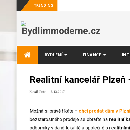
TRENDING
Skip
BYDLENÍ
FINANCE
INT
to
content
Realitní kancelář Plzeň
Kovář Petr
2.12.2017
Možná si právě říkáte –
chci prodat dům v Plzn
bezstarostného prodeje se obraťte na
realitní 
odborníky v dané lokalitě a společně s
realitním