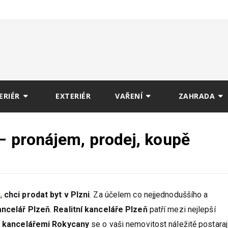
ERIÉR
EXTERIÉR
VAŘENÍ
ZAHRADA
 – pronájem, prodej, koupě
i
,
chci prodat byt v Plzni
. Za účelem co nejjednoduššího a
kancelář Plzeň
.
Realitní kanceláře Plzeň
patří mezi nejlepší
i kancelářemi Rokycany
se o vaši nemovitost náležitě postarají