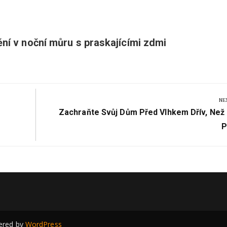
ní v noční můru s praskajícími zdmi
NE
Next
Zachraňte Svůj Dům Před Vlhkem Dřív, Než
Post:
P
red by
WordPress