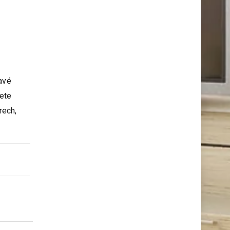
mavé
jete
rech,