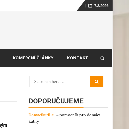
7.8.2026
Skip
to
content
KOMERČNÍ ČLÁNKY
KONTAKT
Search
Search
for:
DOPORUČUJEME
Domacikutil.eu
– pomocník pro domácí