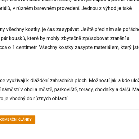
 kostek, je obrubník.
Kamenné obrubníky
jsou materiálem, díky
eněji. Zároveň bude žulové kostky držet po kupce a pevně. Kam
eriálů, v různém barevném provedení. Jednou z výhod je také
ny všechny kostky, je čas zasypávat. Ještě před ním ale pořádn
í pár kousků, které by mohly zbytečně způsobovat zranění a
ca o 1 centimetr. Všechny kostky zasypte materiálem, který jst
 se využívají k dláždění zahradních ploch. Možností jak a kde ulo
náměstí v obci a městě, parkoviště, terasy, chodníky a další. Ma
to je vhodný do různých oblastí.
KOMERČNÍ ČLÁNKY