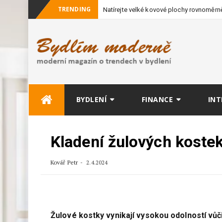
TRENDING
Natírejte velké kovové plochy rovnoměrně
vybavení
Skip
BYDLENÍ
FINANCE
INT
to
content
Kladení žulových kostek
Kovář Petr
2.4.2024