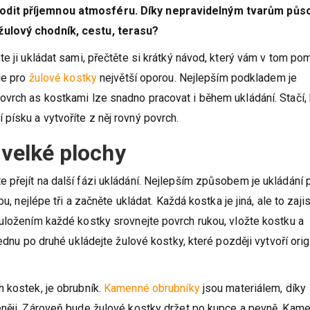
či poškození, tvrdostí a barevnou různorodostí. Jsou výbo
odit příjemnou atmosféru. Díky nepravidelným tvarům půs
žulový chodník, cestu, terasu?
te ji ukládat sami, přečtěte si krátký návod, který vám v tom po
de pro
žulové kostky
největší oporou. Nejlepším podkladem je
ovrch as kostkami lze snadno pracovat i během ukládání. Stačí,
ísku a vytvoříte z něj rovný povrch.
 velké plochy
přejít na další fázi ukládání. Nejlepším způsobem je ukládání 
, nejlépe tři a začněte ukládat. Každá kostka je jiná, ale to zajist
uložením každé kostky srovnejte povrch rukou, vložte kostku a
ednu po druhé ukládejte žulové kostky, které později vytvoří orig