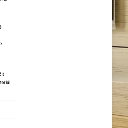
enné
ě
e
žit
teriál