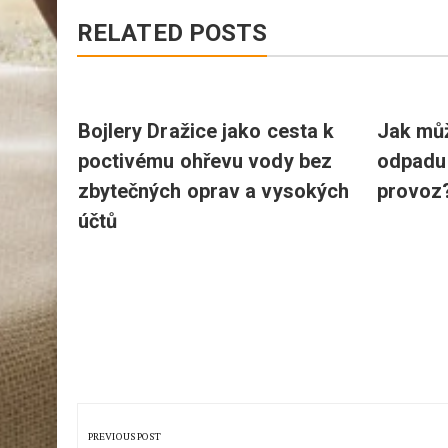
RELATED POSTS
í
Bojlery Dražice jako cesta k
Jak mů
před
poctivému ohřevu vody bez
odpadu 
zbytečných oprav a vysokých
provoz
účtů
Navigace