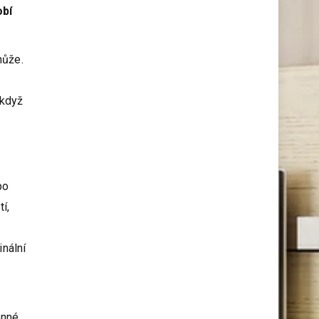
kutily
rným
obí
může.
 když
po
í,
inální