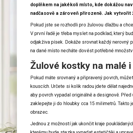
Žulové kostky vynikají vysokou odolností vů
doplňkem na jakékoli místo, kde dokážou nav
nadčasově a zároveň přirozeně. Jak vytvořit 
Pokud jste se rozhodli pro žulovou dlažbu a chce
V první řadě je třeba myslet na podklad, který bu
odjakživa písek. Dokáže srovnat každý nerovný p
na dané místo necháte dovést potřebné množství p
Žulové kostky na malé i
Pokud máte srovnaný a připravený povrch, můžete 
kouscích. Určete si kolik radou jdete dělat najednou
aby povrch vypadal originálně a designově. Před 
zaklepejte ji do hloubky cca 15 milimetrů. Takto j
obrazec.