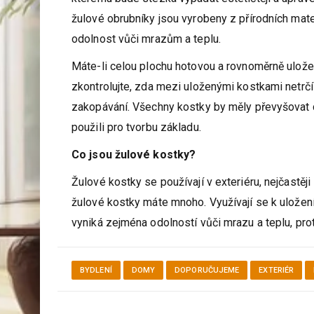
Jednou z možností jak ukončit kraje poukládaných
kterému bude stezka vypadat estetičtěji a uprav
žulové obrubníky jsou vyrobeny z přírodních mat
odolnost vůči mrazům a teplu.
Máte-li celou plochu hotovou a rovnoměrně ulože
zkontrolujte, zda mezi uloženými kostkami netrč
zakopávání. Všechny kostky by měly převyšovat c
použili pro tvorbu základu.
Co jsou žulové kostky?
Žulové kostky se používají v exteriéru, nejčastěji
žulové kostky máte mnoho. Využívají se k uložení 
vyniká zejména odolností vůči mrazu a teplu, pro
BYDLENÍ
DOMY
DOPORUČUJEME
EXTERIÉR