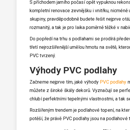
S příchodem jarního počasí opět vypuknou rekons
kompletní renovace zevnějšku i vnitřku, nicméně u
skupiny, pravděpodobně budete řešit nejprve otázk
rozmanitý, a tak je pro laika poměrně těžké v nab
Do popředí na trhu s podlahami se prodírá předev
třetí nejrozšířenější umělou hmotu na světě, ktero
PVC tvrzený.
Výhody PVC podlahy
Začneme nejprve tím, jaké výhody
PVC podlahy
m
můžete z široké škály dekorů. Vyznačují se perfe
chlubí perfektními tepelnými vlastnostmi, a tak 
Rozšířeným trendem je podlahové topení, na kter
potěší, že právě PVC podlahy jsou na podlahové t