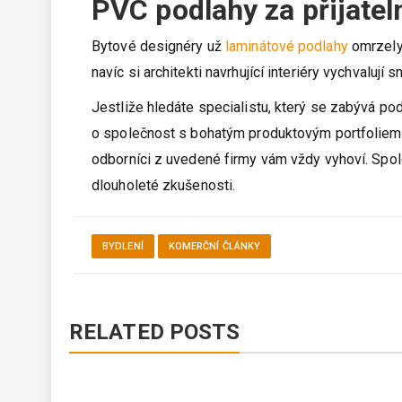
PVC podlahy za přijate
Bytové designéry už
laminátové podlahy
omrzely,
navíc si architekti navrhující interiéry vychvaluj
Jestliže hledáte specialistu, který se zabývá po
o společnost s bohatým produktovým portfoliem. A
odborníci z uvedené firmy vám vždy vyhoví. Spol
dlouholeté zkušenosti.
BYDLENÍ
KOMERČNÍ ČLÁNKY
RELATED POSTS