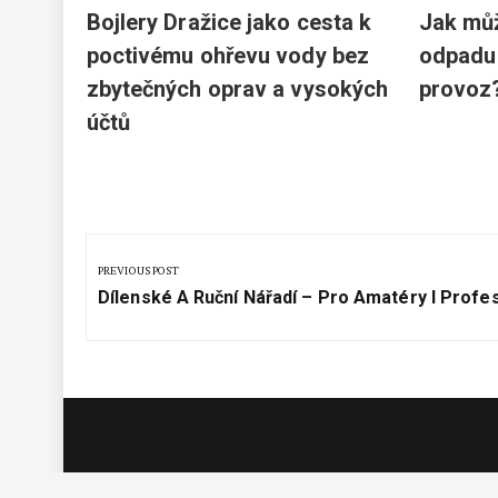
ome
Bojlery Dražice jako cesta k
Jak mů
lém
poctivému ohřevu vody bez
odpadu 
s doma
zbytečných oprav a vysokých
provoz
účtů
Navigace
pro
PREVIOUS POST
Previous
příspěvek
Dílenské A Ruční Nářadí – Pro Amatéry I Profe
Post: