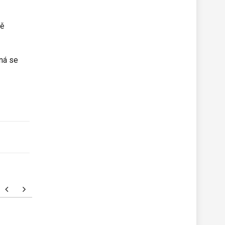
tě
ná se
,