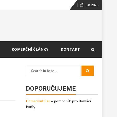
6.8.2026
Skip
to
content
KOMERČNÍ ČLÁNKY
KONTAKT
Search
Search
for:
DOPORUČUJEME
Domacikutil.eu
– pomocník pro domácí
kutily