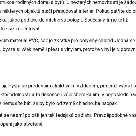
trukce rodinných domů a bytů. U některých nemovitostí je žádo
 některých objektů stačí přebudovat interiér. Pokud patříte do 
u, jakou podlahu do místností položit. Současný trh je totiž
ídce se zorientovat.
ším materiál PVC, což je zkratka pro polyvinylchlorid. Jedná se
u byste si však neměli plést s vinylem, protože vinyl je v porovn
ají. Pyšní se především atraktivním vzhledem, přičemž vybrat s
ktní odolností, a to dokonce i vůči chemikáliím. V neposlední ř
se nemusíte bát, že by bylo od země chladno, ba naopak.
é se nesmí položit jen tak ledajaká podlaha. Pravděpodobně vá
opení jako stvořené.