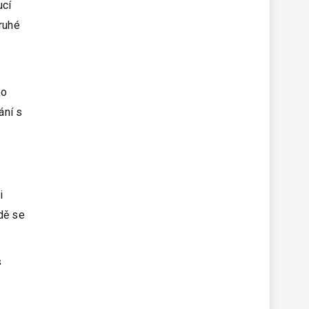
ucí
druhé
 o
ání s
i
adě se
s