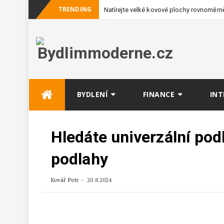
TRENDING
Natírejte velké kovové plochy rovnoměrně
vybavení
Skip
BYDLENÍ
FINANCE
INT
to
content
Hledáte univerzální po
podlahy
Kovář Petr
20.8.2024