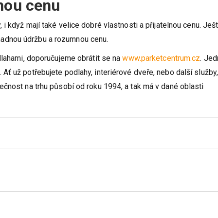
lnou cenu
 i když mají také velice dobré vlastnosti a přijatelnou cenu. Ješ
í snadnou údržbu a rozumnou cenu.
dlahami, doporučujeme obrátit se na
www.parketcentrum.cz
. Jed
ť už potřebujete podlahy, interiérové dveře, nebo další služby
ečnost na trhu působí od roku 1994, a tak má v dané oblasti