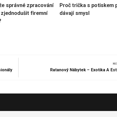
že správné zpracování
Proč trička s potiskem 
zjednodušit firemní
dávají smysl
?
NE
Next
sionály
Ratanový Nábytek – Exotika A Est
Post: