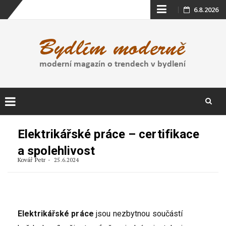
Skip
6.8.2026
to
content
Skip
to
Elektrikářské práce – certifikace
content
a spolehlivost
Kovář Petr
25.6.2024
Elektrikářské práce
jsou nezbytnou součástí