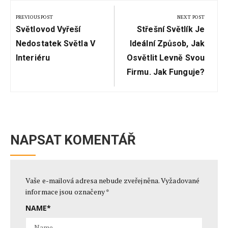
Navigace
pro
PREVIOUS POST
NEXT POST
Previous
Next
příspěvek
Světlovod Vyřeší
Střešní Světlík Je
Post:
Post:
Nedostatek Světla V
Ideální Způsob, Jak
Interiéru
Osvětlit Levně Svou
Firmu. Jak Funguje?
NAPSAT KOMENTÁŘ
Vaše e-mailová adresa nebude zveřejněna.
Vyžadované
informace jsou označeny
*
NAME
*