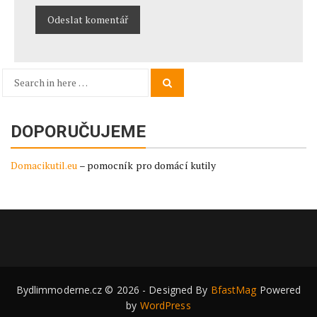
Search
Search
for:
DOPORUČUJEME
Domacikutil.eu
– pomocník pro domácí kutily
Bydlimmoderne.cz © 2026 - Designed By
BfastMag
Powered
by
WordPress